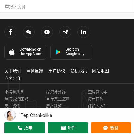
举报该房源
Download on
Get it on
the App Store
Google play
关于我们
意见反馈
用户协议
隐私政策
网站地图
商务合作
柬埔寨头条
房贷计算器
查房贷利率
热门投资区域
10年黄金签证
房产百科
房产资讯
房产视频
经纪人入驻
获取客资
柬埔寨房地产APP
Tep Chankolika
Copyright ©
2026
HARBOR PROPERTY CO., LTD.
房地产证编号: E-
致电
邮件
微聊
19-286