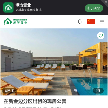
港湾置业
打开App
柬埔寨买房租房首选
图片(8)
1/8
在新金边分区出租的现房公寓