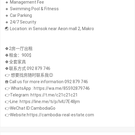
🔸 Management Fee
🔸 Swimming Pool & Fitness
🔸 Car Parking
🔸 24/7 Security
🌏 Location: in Sensok near Aeon mall 2, Makro
🍀2房一厅出租
🍀租金：900$
🍀全套家具
🍀联系方式 092 879 746
👉 想要找房随时联系我😊
☎️ Call us for more information 092 879 746
👉 WhatsApp : https://wa.me/85592879746
👉Telegram: https://t.me/c21c21c21
👉Line: https://line.me/ti/p/IvIU7E48jm
👉WeChat ID:CambodiaGo
👉Website:https://cambodia-real-estate.com