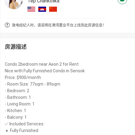
Tep Chankolika
致电经纪人时，请说明在港湾置业平台上找到此房源信息！
房源描述
·
Condo 2bedroom near Aeon 2 for Rent
Nice with Fully Furnished Condo in Sensok
Price: $900/month
- Room Size: 77sqm - 89sqm
- Bedroom: 2
- Bathroom: 1
- Living Room: 1
- Kitchen: 1
- Balcony: 1
✅ Included Services:
🔸 Fully Furnished