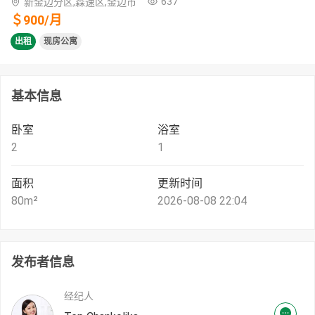
637
新金边分区,森速区,金边市
＄
900
/
月
出租
现房公寓
基本信息
卧室
浴室
2
1
面积
更新时间
80
m²
2026-08-08 22:04
发布者信息
经纪人