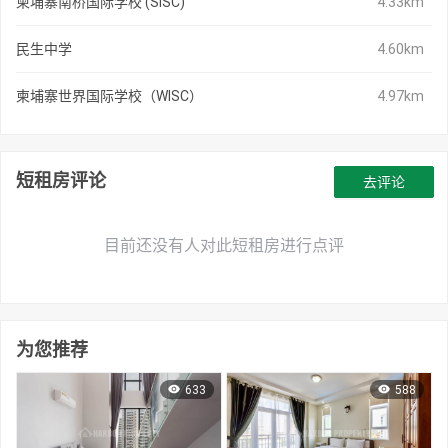
柬埔寨南桥国际学校 (SISC)
4.33km
民生中学
4.60km
柬埔寨世界国际学校（WISC）
4.97km
短租房评论
去评论
目前还没有人对此短租房进行点评
为您推荐
633
588