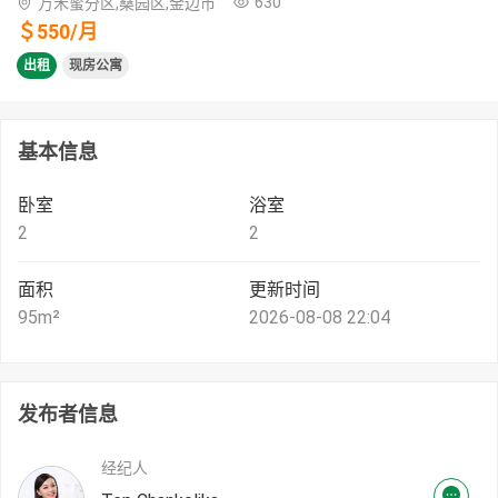
630
万禾蜜分区,桑园区,金边市
＄
550
/
月
出租
现房公寓
基本信息
卧室
浴室
2
2
面积
更新时间
95
m²
2026-08-08 22:04
发布者信息
经纪人