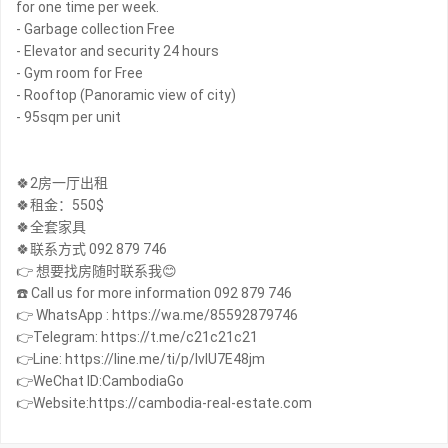
for one time per week.
- Garbage collection Free
- Elevator and security 24 hours
- Gym room for Free
- Rooftop (Panoramic view of city)
- 95sqm per unit
🍀2房一厅出租
🍀租金：550$
🍀全套家具
🍀联系方式 092 879 746
👉 想要找房随时联系我😊
☎️ Call us for more information 092 879 746
👉 WhatsApp : https://wa.me/85592879746
👉Telegram: https://t.me/c21c21c21
👉Line: https://line.me/ti/p/IvIU7E48jm
👉WeChat ID:CambodiaGo
👉Website:https://cambodia-real-estate.com