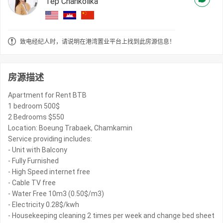
Tep Chankolika
致电经纪人时，请说明在港湾置业平台上找到此房源信息！
房源描述
Apartment for Rent BTB
1 bedroom 500$
2 Bedrooms $550
Location: Boeung Trabaek, Chamkamin
Service providing includes:
- Unit with Balcony
- Fully Furnished
- High Speed internet free
- Cable TV free
- Water Free 10m3 (0.50$/m3)
- Electricity 0.28$/kwh
- Housekeeping cleaning 2 times per week and change bed sheet