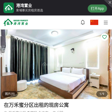
港湾置业
打开App
柬埔寨买房租房首选
图片(9)
1/9
在万禾蜜分区出租的现房公寓