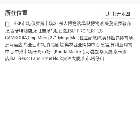
所在位置
打开地图
BKK市场,俄罗斯市场,21杀人博物馆,监狱博物馆,集茂诺罗敦商
场,索菲特酒店,永旺商场1,钻石岛,R&F PROPERTIES
CAMBODIA,Chip Mong 271 Mega Mall,独立纪念碑,奥林匹克体育场,
洲际酒店,乌亚西市场,真腊剧院,奥林匹亚购物中心,皇宫,苏利亚购物
中心,中央市场,干丹市场（KandalMarket),河边,加华大厦,索卡酒
店,Bali Resort and Hotel No.3,安达大厦,夜市,塔仔山