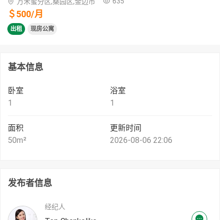
635
万禾蜜分区,桑园区,金边市
＄
500
/
月
出租
现房公寓
基本信息
卧室
浴室
1
1
面积
更新时间
50
m²
2026-08-06 22:06
发布者信息
经纪人