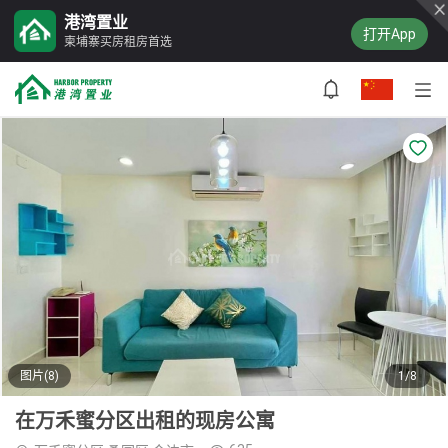
港湾置业
打开App
柬埔寨买房租房首选
图片(8)
1/8
在万禾蜜分区出租的现房公寓