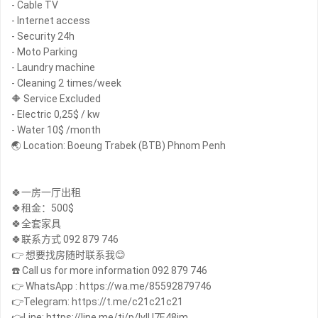
- Cable TV
- Internet access
- Security 24h
- Moto Parking
- Laundry machine
- Cleaning 2 times/week
🔶 Service Excluded
- Electric 0,25$ / kw
- Water 10$ /month
🌏 Location: Boeung Trabek (BTB) Phnom Penh
🍀一房一厅出租
🍀租金：500$
🍀全套家具
🍀联系方式 092 879 746
👉 想要找房随时联系我😊
☎️ Call us for more information 092 879 746
👉 WhatsApp : https://wa.me/85592879746
👉Telegram: https://t.me/c21c21c21
👉Line: https://line.me/ti/p/IvIU7E48jm