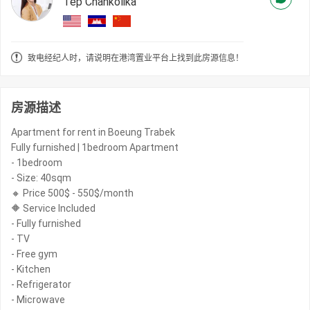
Tep Chankolika
致电经纪人时，请说明在港湾置业平台上找到此房源信息！
房源描述
Apartment for rent in Boeung Trabek
Fully furnished | 1bedroom Apartment
- 1bedroom
- Size: 40sqm
🔸 Price 500$ - 550$/month
🔶 Service Included
- Fully furnished
- TV
- Free gym
- Kitchen
- Refrigerator
- Microwave