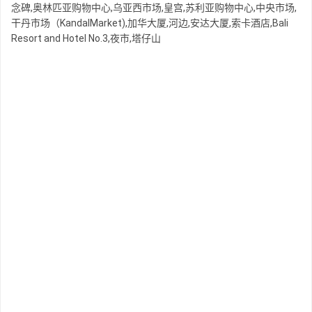
念碑,奥林匹亚购物中心,乌亚西市场,皇宫,苏利亚购物中心,中央市场,
干丹市场（KandalMarket),加华大厦,河边,安达大厦,索卡酒店,Bali
Resort and Hotel No.3,夜市,塔仔山