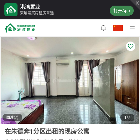
港湾置业
打开App
柬埔寨买房租房首选
图片(7)
1/7
在朱德奔1分区出租的现房公寓