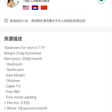
Tep Chankolika
致电经纪人时，请说明在港湾置业平台上找到此房源信息！
房源描述
1bedroom for rent in TTP
60sqm | Fully Furnished
Rent price: 250$/month
- 1bedroom
- 1bathroom
- Size 60sqm
- 1Kitchen
- Cable TV
- Free WiFi
- Free motor parking
+ Electric: 0.25$
+ Water: 5$/person/month