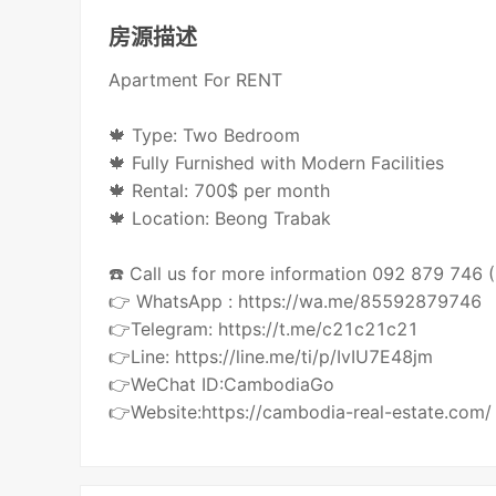
房源描述
Apartment For RENT
🍁 Type: Two Bedroom
🍁 Fully Furnished with Modern Facilities
🍁 Rental: 700$ per month
🍁 Location: Beong Trabak
☎️ Call us for more information 092 879 746
👉 WhatsApp : https://wa.me/85592879746
👉Telegram: https://t.me/c21c21c21
👉Line: https://line.me/ti/p/IvIU7E48jm
👉WeChat ID:CambodiaGo
👉Website:https://cambodia-real-estate.com/