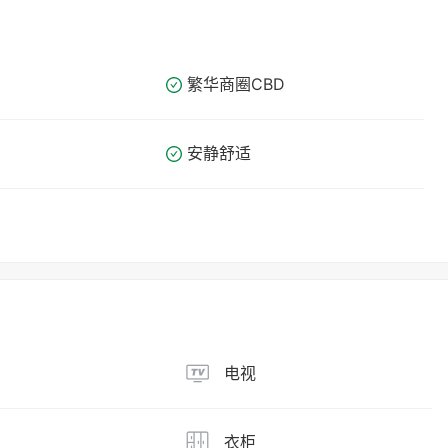
繁华商圈​​CBD
安静舒适
电视
衣柜