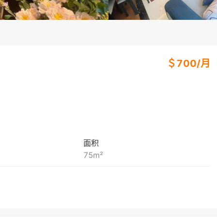
＄
700
/
月
面积
75
m²