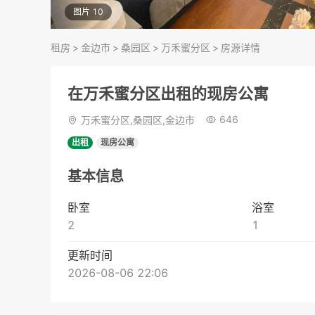
图片 10
租房
>
金边市
>
桑园区
>
万禾蜜分区
>
房源详情
在万禾蜜分区出租的现房公寓
646
万禾蜜分区,桑园区,金边市
出租
现房公寓
基本信息
卧室
浴室
2
1
更新时间
2026-08-06 22:06