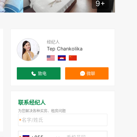
9
+
经纪人
Tep Chankolika
致电
微聊
联系经纪人
为您解决各种买房、租房问题