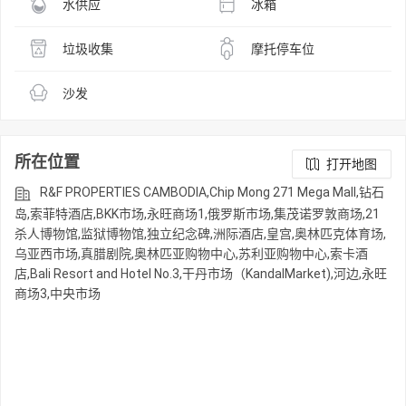
水供应
冰箱
垃圾收集
摩托停车位
沙发
所在位置
打开地图
R&F PROPERTIES CAMBODIA,Chip Mong 271 Mega Mall,钻石
岛,索菲特酒店,BKK市场,永旺商场1,俄罗斯市场,集茂诺罗敦商场,21
杀人博物馆,监狱博物馆,独立纪念碑,洲际酒店,皇宫,奥林匹克体育场,
乌亚西市场,真腊剧院,奥林匹亚购物中心,苏利亚购物中心,索卡酒
店,Bali Resort and Hotel No.3,干丹市场（KandalMarket),河边,永旺
商场3,中央市场