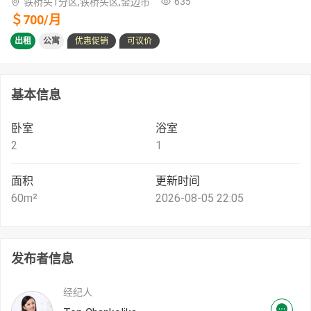
635
铁桥头1分区,铁桥头区,金边市
＄
700
/
月
出租
公寓
优惠促销
可议价
基本信息
卧室
浴室
2
1
面积
更新时间
60
m²
2026-08-05 22:05
发布者信息
经纪人