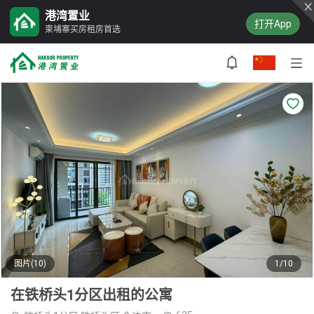
港湾置业
打开App
柬埔寨买房租房首选
图片(10)
1/10
在铁桥头1分区出租的公寓