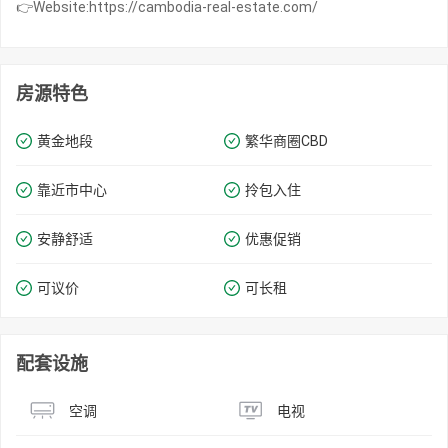
👉Website:https://cambodia-real-estate.com/
房源特色
黄金地段
繁华商圈​​CBD
靠近市中心
拎包入住
安静舒适
优惠促销
可议价
可长租
配套设施
空调
电视