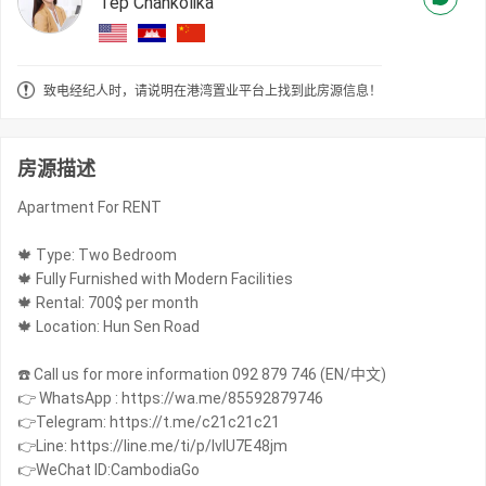
Tep Chankolika
致电经纪人时，请说明在港湾置业平台上找到此房源信息！
房源描述
Apartment For RENT
🍁 Type: Two Bedroom
🍁 Fully Furnished with Modern Facilities
🍁 Rental: 700$ per month
🍁 Location: Hun Sen Road
☎️ Call us for more information 092 879 746 (EN/中文)
👉 WhatsApp : https://wa.me/85592879746
👉Telegram: https://t.me/c21c21c21
👉Line: https://line.me/ti/p/IvIU7E48jm
👉WeChat ID:CambodiaGo