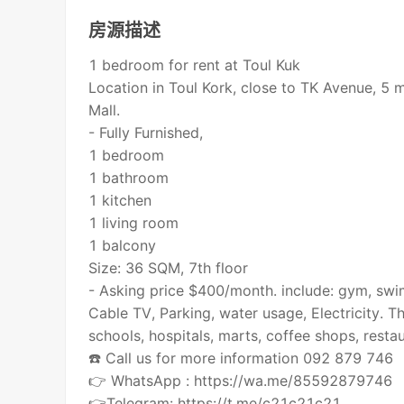
房源描述
1 bedroom for rent at Toul Kuk
Location in Toul Kork, close to TK Avenue, 5
Mall.
- Fully Furnished,
1 bedroom
1 bathroom
1 kitchen
1 living room
1 balcony
Size: 36 SQM, 7th floor
- Asking price $400/month. include: gym, swi
Cable TV, Parking, water usage, Electricity. T
schools, hospitals, marts, coffee shops, resta
☎️ Call us for more information 092 879 746
👉 WhatsApp : https://wa.me/85592879746
👉Telegram: https://t.me/c21c21c21