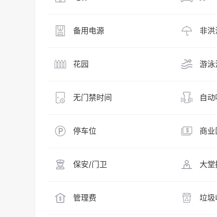
备用电源
非洪
花园
游泳
无门禁时间
自动
停车位
商业
保安/门卫
大堂
管理费
垃圾