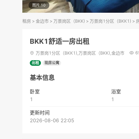
图片 10
租房
>
金边市
>
万景岗区（BKK)
>
万景岗1分区（BKK1)
>
BKK1舒适一房出租
6
万景岗1分区（BKK1),万景岗区（BKK),金边市
出租
现房公寓
基本信息
卧室
浴室
1
1
更新时间
2026-08-06 22:05