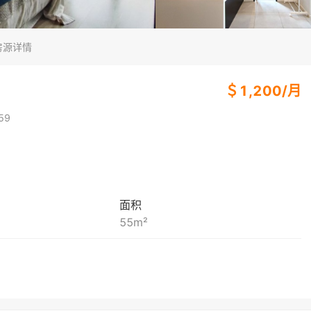
房源详情
＄
1,200
/
月
59
面积
55
m²