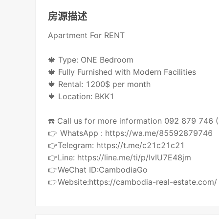
房源描述
Apartment For RENT
🍁 Type: ONE Bedroom
🍁 Fully Furnished with Modern Facilities
🍁 Rental: 1200$ per month
🍁 Location: BKK1
☎️ Call us for more information 092 879 746
👉 WhatsApp : https://wa.me/85592879746
👉Telegram: https://t.me/c21c21c21
👉Line: https://line.me/ti/p/IvIU7E48jm
👉WeChat ID:CambodiaGo
👉Website:https://cambodia-real-estate.com/