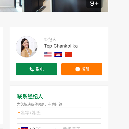
9
+
经纪人
Tep Chankolika
致电
微聊
联系经纪人
为您解决各种买房、租房问题