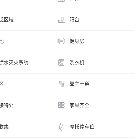
泛区域
阳台
池
健身房
喷水灭火系统
洗衣机
区
靠主干道
接待处
家具齐全
收集
摩托停车位