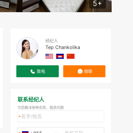
5
+
经纪人
Tep Chankolika
致电
微聊
联系经纪人
为您解决各种买房、租房问题