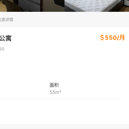
房源详情
＄
550
/
月
房公寓
30
面积
55
m²