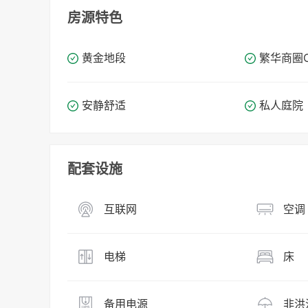
房源特色
黄金地段
繁华商圈​​
安静舒适
私人庭院
配套设施
互联网
空调
电梯
床
备用电源
非洪