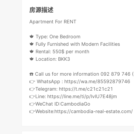
房源描述
Apartment For RENT
🍁 Type: One Bedroom
🍁 Fully Furnished with Modern Facilities
🍁 Rental: 550$ per month
🍁 Location: BKK3
☎️ Call us for more information 092 879 746
👉 WhatsApp : https://wa.me/85592879746
👉Telegram: https://t.me/c21c21c21
👉Line: https://line.me/ti/p/IvIU7E48jm
👉WeChat ID:CambodiaGo
👉Website:https://cambodia-real-estate.com/