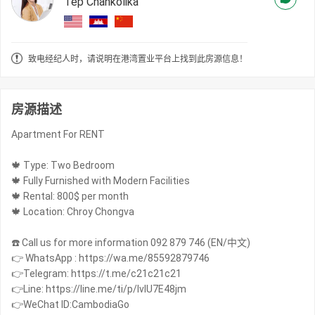
Tep Chankolika
致电经纪人时，请说明在港湾置业平台上找到此房源信息！
房源描述
Apartment For RENT
🍁 Type: Two Bedroom
🍁 Fully Furnished with Modern Facilities
🍁 Rental: 800$ per month
🍁 Location: Chroy Chongva
☎️ Call us for more information 092 879 746 (EN/中文)
👉 WhatsApp : https://wa.me/85592879746
👉Telegram: https://t.me/c21c21c21
👉Line: https://line.me/ti/p/IvIU7E48jm
👉WeChat ID:CambodiaGo