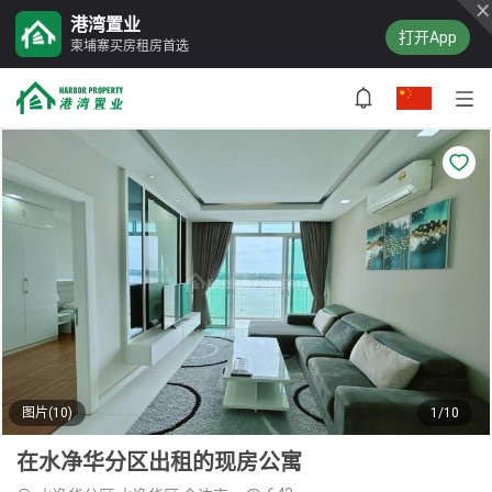
港湾置业
打开App
柬埔寨买房租房首选
图片(10)
1/10
在水净华分区出租的现房公寓