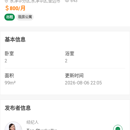
643
水净华分区,水净华区,金边市
＄
800
/
月
出租
现房公寓
基本信息
卧室
浴室
2
2
面积
更新时间
99
m²
2026-08-06 22:05
发布者信息
经纪人