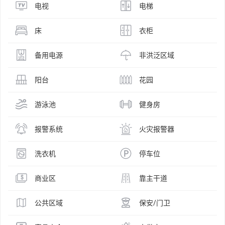
电视
电梯
床
衣柜
备用电源
非洪泛区域
阳台
花园
游泳池
健身房
报警系统
火灾报警器
洗衣机
停车位
商业区
靠主干道
公共区域
保安/门卫