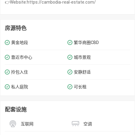
👉Website:https://cambodia-real-estate.com/
房源特色
黄金地段
繁华商圈​​CBD
靠近市中心
城市景观
拎包入住
安静舒适
私人庭院
可长租
配套设施
互联网
空调