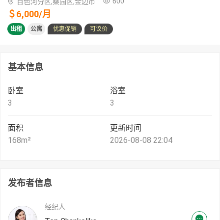
600
百色河分区,桑园区,金边市
＄
6,000
/
月
出租
公寓
优惠促销
可议价
基本信息
卧室
浴室
3
3
面积
更新时间
168
m²
2026-08-08 22:04
发布者信息
经纪人