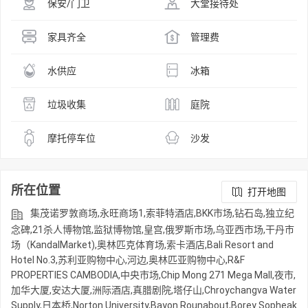
保安/门卫
大堂接待处
家具齐全
管理费
水供应
冰箱
垃圾收集
庭院
摩托停车位
沙发
所在位置
打开地图
集茂诺罗敦商场,永旺商场1,索菲特酒店,BKK市场,钻石岛,独立纪
念碑,21杀人博物馆,监狱博物馆,皇宫,俄罗斯市场,乌亚西市场,干丹市
场（KandalMarket),奥林匹克体育场,索卡酒店,Bali Resort and
Hotel No.3,苏利亚购物中心,河边,奥林匹亚购物中心,R&F
PROPERTIES CAMBODIA,中央市场,Chip Mong 271 Mega Mall,夜市,
加华大厦,安达大厦,洲际酒店,真腊剧院,塔仔山,Chroychangva Water
Supply,日本桥,Norton University,Bayon Rounabout,Borey Sopheak