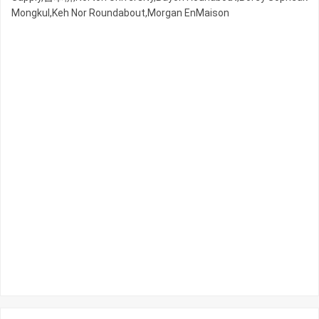
Mongkul,Keh Nor Roundabout,Morgan EnMaison