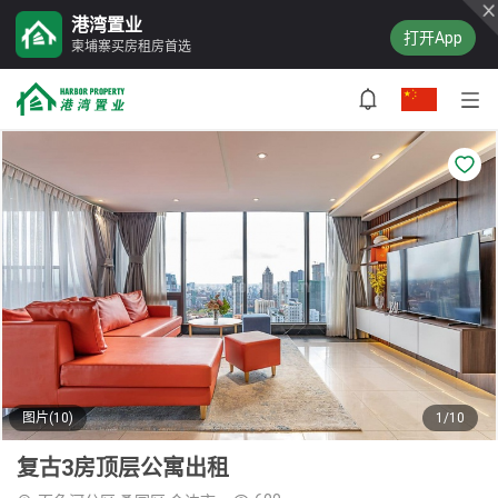
港湾置业
打开App
柬埔寨买房租房首选
图片(10)
1/10
复古3房顶层公寓出租