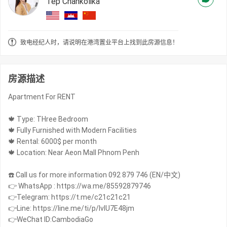
Tep Chankolika
致电经纪人时，请说明在港湾置业平台上找到此房源信息！
房源描述
Apartment For RENT
🍁 Type: THree Bedroom
🍁 Fully Furnished with Modern Facilities
🍁 Rental: 6000$ per month
🍁 Location: Near Aeon Mall Phnom Penh
☎️ Call us for more information 092 879 746 (EN/中文)
👉 WhatsApp : https://wa.me/85592879746
👉Telegram: https://t.me/c21c21c21
👉Line: https://line.me/ti/p/IvIU7E48jm
👉WeChat ID:CambodiaGo