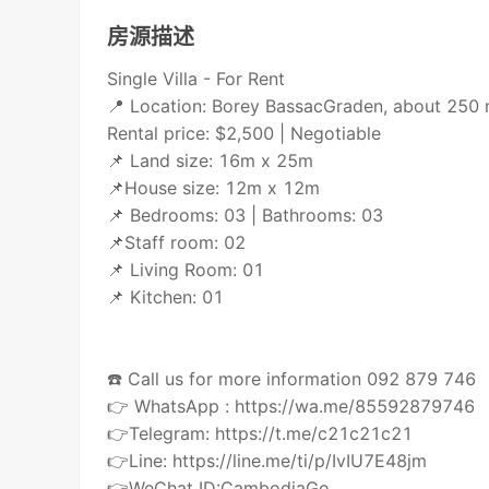
房源描述
Single Villa - For Rent
📍 Location: Borey BassacGraden, about 250 
Rental price: $2,500 | Negotiable
📌 Land size: 16m x 25m
📌House size: 12m x 12m
📌 Bedrooms: 03 | Bathrooms: 03
📌Staff room: 02
📌 Living Room: 01
📌 Kitchen: 01
☎️ Call us for more information 092 879 746
👉 WhatsApp : https://wa.me/85592879746
👉Telegram: https://t.me/c21c21c21
👉Line: https://line.me/ti/p/IvIU7E48jm
👉WeChat ID:CambodiaGo