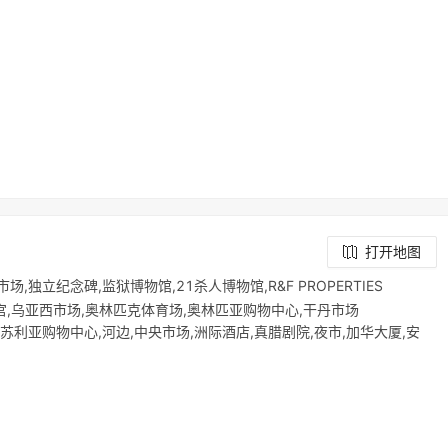
打开地图
,独立纪念碑,监狱博物馆,21杀人博物馆,R&F PROPERTIES
Mall,皇宫,乌亚西市场,奥林匹克体育场,奥林匹亚购物中心,干丹市场
otel No.3,苏利亚购物中心,河边,中央市场,洲际酒店,真腊剧院,夜市,加华大厦,安