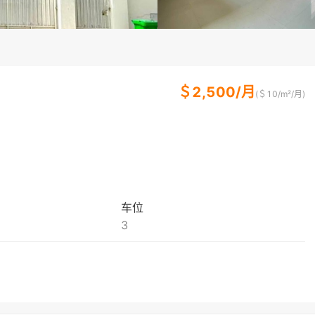
＄
2,500
/
月
(＄
10
/m²/
月
)
车位
3