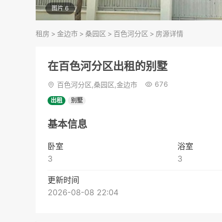
图片 6
租房
>
金边市
>
桑园区
>
百色河分区
>
房源详情
在百色河分区出租的别墅
676
百色河分区,桑园区,金边市
出租
别墅
基本信息
卧室
浴室
3
3
更新时间
2026-08-08 22:04