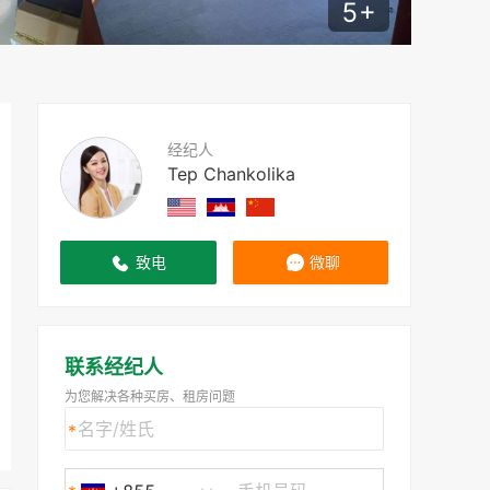
5
+
经纪人
Tep Chankolika
致电
微聊
联系经纪人
为您解决各种买房、租房问题