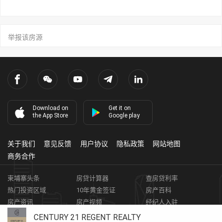
举报该房源
Download on
Get it on
the App Store
Google play
关于我们
意见反馈
用户协议
隐私政策
网站地图
商务合作
柬埔寨头条
房贷计算器
查房贷利率
热门投资区域
10年黄金签证
房产百科
房产资讯
房产视频
经纪人入驻
获取客资
柬埔寨房地产APP
CENTURY 21 REGENT REALTY