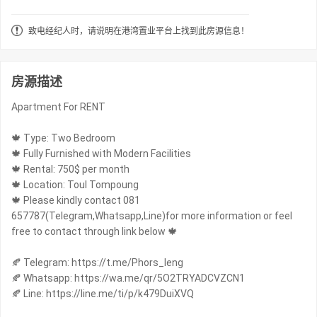
致电经纪人时，请说明在港湾置业平台上找到此房源信息！
房源描述
Apartment For RENT
🍁 Type: Two Bedroom
🍁 Fully Furnished with Modern Facilities
🍁 Rental: 750$ per month
🍁 Location: Toul Tompoung
🍁 Please kindly contact 081
657787(Telegram,Whatsapp,Line)for more information or feel
free to contact through link below 🍁
🍂 Telegram: https://t.me/Phors_leng
🍂 Whatsapp: https://wa.me/qr/5O2TRYADCVZCN1
🍂 Line: https://line.me/ti/p/k479DuiXVQ