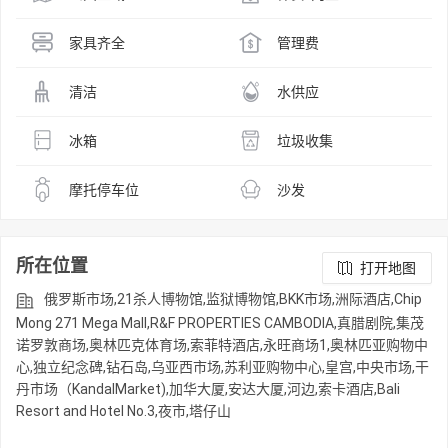
家具齐全
管理费
清洁
水供应
冰箱
垃圾收集
摩托停车位
沙发
所在位置
打开地图
俄罗斯市场,21杀人博物馆,监狱博物馆,BKK市场,洲际酒店,Chip
Mong 271 Mega Mall,R&F PROPERTIES CAMBODIA,真腊剧院,集茂
诺罗敦商场,奥林匹克体育场,索菲特酒店,永旺商场1,奥林匹亚购物中
心,独立纪念碑,钻石岛,乌亚西市场,苏利亚购物中心,皇宫,中央市场,干
丹市场（KandalMarket),加华大厦,安达大厦,河边,索卡酒店,Bali
Resort and Hotel No.3,夜市,塔仔山