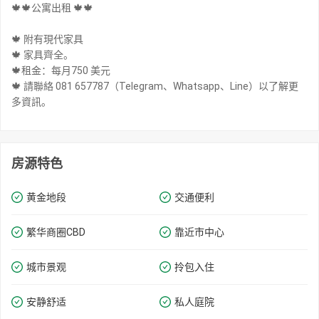
🍁🍁公寓出租 🍁🍁
🍁 附有現代家具
🍁 家具齊全。
🍁租金：每月750 美元
🍁 請聯絡 081 657787（Telegram、Whatsapp、Line）以了解更
多資訊。
房源特色
黄金地段
交通便利
繁华商圈​​CBD
靠近市中心
城市景观
拎包入住
安静舒适
私人庭院