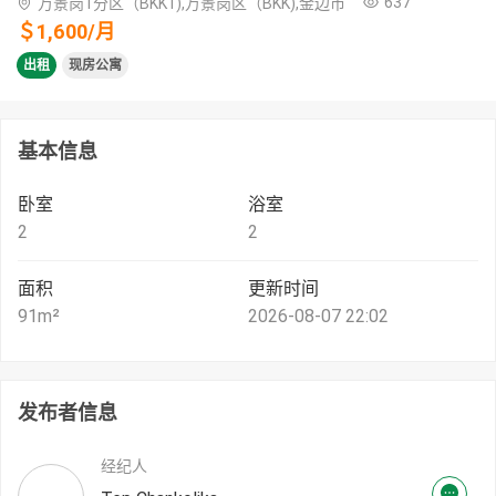
637
万景岗1分区（BKK1),万景岗区（BKK),金边市
＄
1,600
/
月
出租
现房公寓
基本信息
卧室
浴室
2
2
面积
更新时间
91
m²
2026-08-07 22:02
发布者信息
经纪人