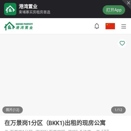
港湾置业
打开App
柬埔寨买房租房首选
图片(12)
1/12
在万景岗1分区（BKK1)出租的现房公寓