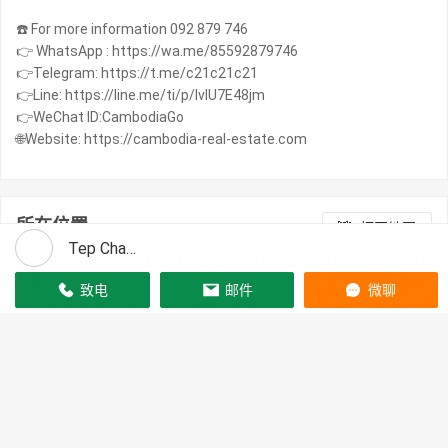
☎️ For more information 092 879 746
👉 WhatsApp : https://wa.me/85592879746
👉Telegram: https://t.me/c21c21c21
👉Line: https://line.me/ti/p/IvIU7E48jm
👉WeChat ID:CambodiaGo
🌐Website: https://cambodia-real-estate.com
所在位置
打开地图
Tep Chankolika
BKK市场,集茂诺罗敦商场,21杀人博物馆,监狱博物馆,永旺商场1,
索菲特酒店,独立纪念碑,钻石岛,俄罗斯市场,奥林匹克体育场,乌亚西
致电
邮件
微聊
市场,皇宫,奥林匹亚购物中心,苏利亚购物中心,R&F PROPERTIES
CAMBODIA,洲际酒店,Chip Mong 271 Mega Mall,真腊剧院,干丹市场
（KandalMarket),中央市场,河边,索卡酒店,Bali Resort and Hotel
No.3,加华大厦,安达大厦,夜市,塔仔山,日本桥,Norton
University,Chroychangva Water Supply,Bayon Rounabout,TK广场