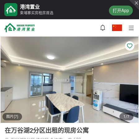
港湾置业
打开App
柬埔寨买房租房首选
图片(7)
1/7
在万谷湖2分区出租的现房公寓