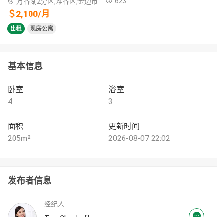
623
万谷湖2分区,堆谷区,金边市
＄
2,100
/
月
出租
现房公寓
基本信息
卧室
浴室
4
3
面积
更新时间
205
m²
2026-08-07 22:02
发布者信息
经纪人