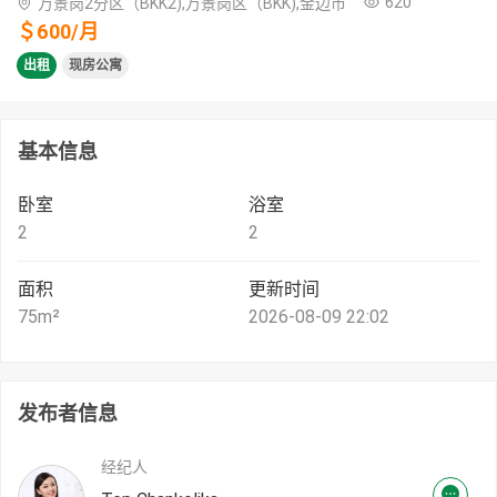
620
万景岗2分区（BKK2),万景岗区（BKK),金边市
＄
600
/
月
出租
现房公寓
基本信息
卧室
浴室
2
2
面积
更新时间
75
m²
2026-08-09 22:02
发布者信息
经纪人