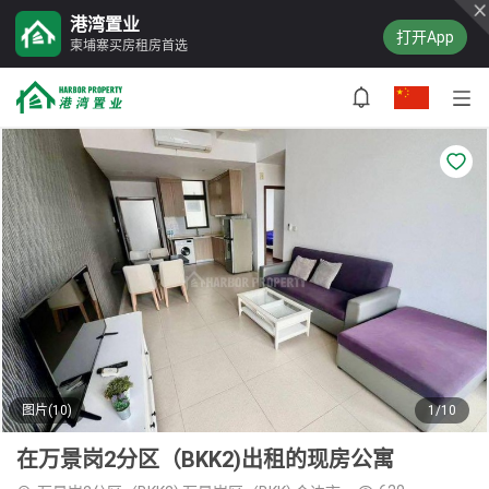
港湾置业
打开App
柬埔寨买房租房首选
图片(10)
1/10
在万景岗2分区（BKK2)出租的现房公寓