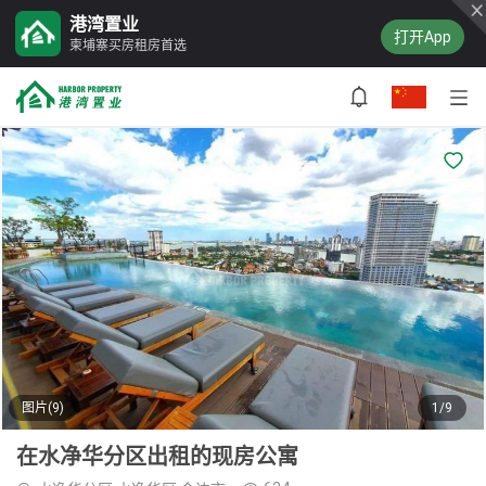
港湾置业
打开App
柬埔寨买房租房首选
图片(9)
1/9
在水净华分区出租的现房公寓