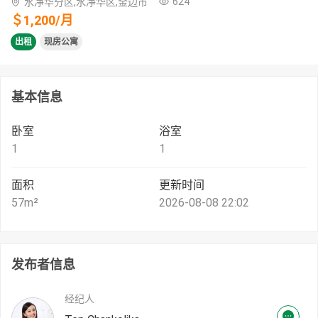
624
水净华分区,水净华区,金边市
＄
1,200
/
月
出租
现房公寓
基本信息
卧室
浴室
1
1
面积
更新时间
57
m²
2026-08-08 22:02
发布者信息
经纪人