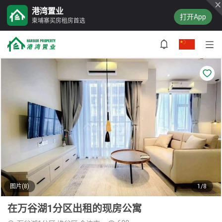
港湾置业
打开App
柬埔寨买房租房首选
图片(8)
1/8
在万谷湖1分区出租的现房公寓