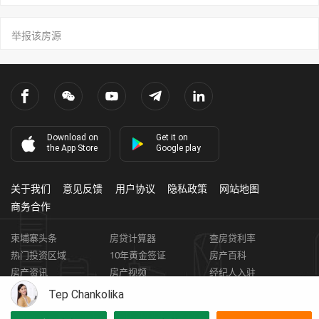
举报该房源
Download on
Get it on
the App Store
Google play
关于我们
意见反馈
用户协议
隐私政策
网站地图
商务合作
柬埔寨头条
房贷计算器
查房贷利率
热门投资区域
10年黄金签证
房产百科
房产资讯
房产视频
经纪人入驻
获取客资
柬埔寨房地产APP
Tep Chankolika
Copyright ©
2026
HARBOR PROPERTY CO., LTD.
房地产证编号: E-