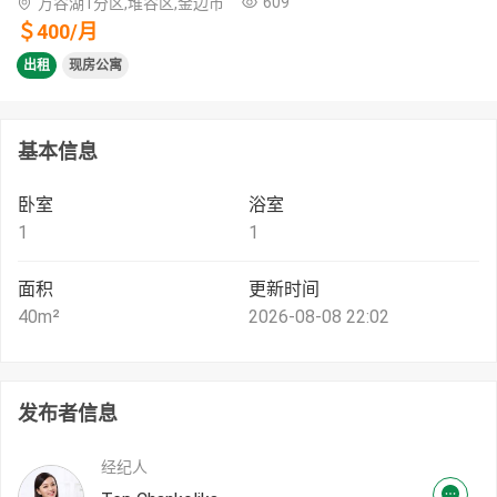
609
万谷湖1分区,堆谷区,金边市
＄
400
/
月
出租
现房公寓
基本信息
卧室
浴室
1
1
面积
更新时间
40
m²
2026-08-08 22:02
发布者信息
经纪人