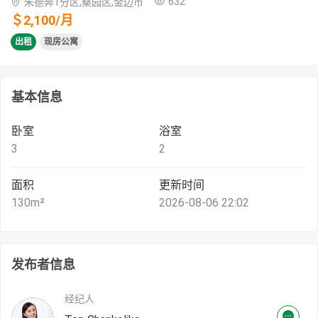
632
朱德奔1分区,桑园区,金边市
＄
2,100
/
月
出租
现房公寓
基本信息
卧室
浴室
3
2
面积
更新时间
130
m²
2026-08-06 22:02
发布者信息
经纪人