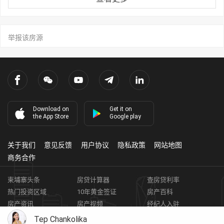
举报该房源
Download on
Get it on
the App Store
Google play
关于我们
意见反馈
用户协议
隐私政策
网站地图
商务合作
柬埔寨头条
房贷计算器
查房贷利率
热门投资区域
10年黄金签证
房产百科
房产资讯
房产视频
经纪人入驻
获取客资
柬埔寨房地产APP
Tep Chankolika