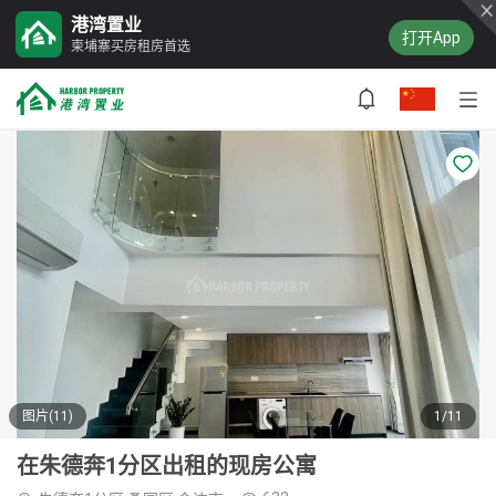
港湾置业
打开App
柬埔寨买房租房首选
图片(11)
1/11
在朱德奔1分区出租的现房公寓