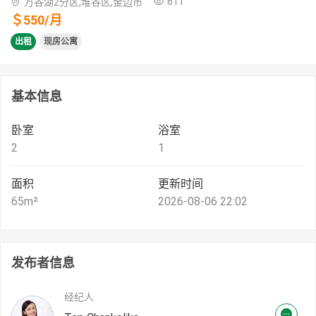
611
万谷湖2分区,堆谷区,金边市
＄
550
/
月
出租
现房公寓
基本信息
卧室
浴室
2
1
面积
更新时间
65
m²
2026-08-06 22:02
发布者信息
经纪人