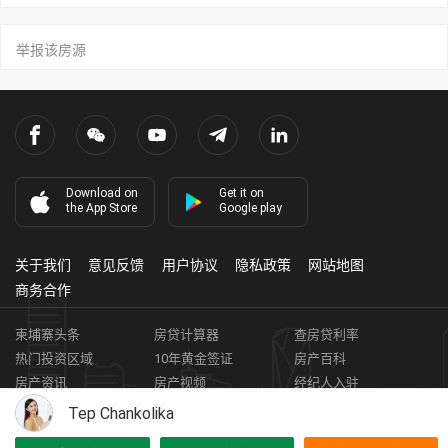
举报该房源
Download on
Get it on
the App Store
Google play
关于我们
意见反馈
用户协议
隐私政策
网站地图
商务合作
柬埔寨头条
房贷计算器
查房贷利率
热门投资区域
10年黄金签证
房产百科
房产资讯
房产视频
经纪人入驻
获取客资
柬埔寨房地产APP
Tep Chankolika
Copyright ©
2026
HARBOR PROPERTY CO., LTD.
房地产证编号: E-