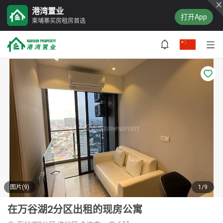
港湾置业
打开App
柬埔寨买房租房首选
图片(9)
1/9
在万谷湖2分区出租的现房公寓