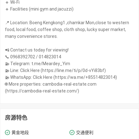
🔹 Wi-Fi
🔹 Facilities (mini gym and jacuzzi)
📍 Location: Boeng Kengkong1 ,chamkar Mon,close to western
food, local food, coffee shop, cloth shop, lucky super market,
many convenience stores.
📲 Contact us today for viewing!
📞 0968392702 / 014823014
🚁 Telegram: t.me/Meardey_Yim
🚁 Line: Click Here (https://line.me/ti/p/0d-vYi83bf)
🚁 WhatsApp: Click Here (https://wa.me/+85514823014)
🌐 More properties: cambodia-real-estate.com
(https://cambodia-real-estate.com/)
房源特色
黄金地段
交通便利