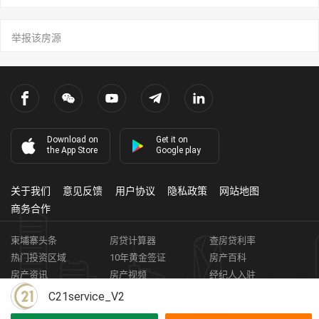
举报该房源
Download on
Get it on
the App Store
Google play
关于我们
意见反馈
用户协议
隐私政策
网站地图
商务合作
柬埔寨头条
房贷计算器
查房贷利率
热门投资区域
10年黄金签证
房产百科
房产资讯
房产视频
经纪人入驻
获取客资
柬埔寨房地产APP
C21service_V2