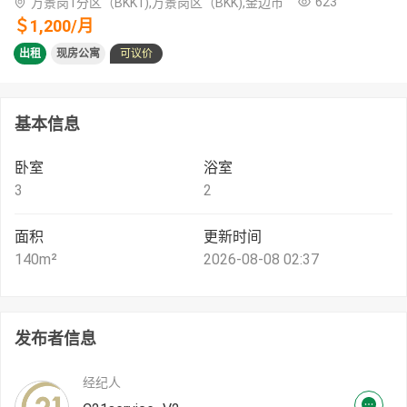
623
万景岗1分区（BKK1),万景岗区（BKK),金边市
＄
1,200
/
月
出租
现房公寓
可议价
基本信息
卧室
浴室
3
2
面积
更新时间
140
m²
2026-08-08 02:37
发布者信息
经纪人