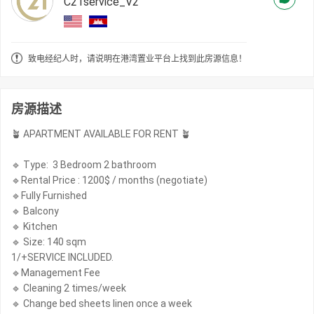
C21service_V2
致电经纪人时，请说明在港湾置业平台上找到此房源信息！
房源描述
🪴 APARTMENT AVAILABLE FOR RENT 🪴
🔹 Type: 3 Bedroom 2 bathroom
🔹Rental Price : 1200$ / months (negotiate)
🔹Fully Furnished
🔹 Balcony
🔹 Kitchen
🔹 Size: 140 sqm
1/+SERVICE INCLUDED.
🔹Management Fee
🔹 Cleaning 2 times/week
🔹 Change bed sheets linen once a week