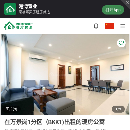
港湾置业
打开App
柬埔寨买房租房首选
图片(9)
1/9
在万景岗1分区（BKK1)出租的现房公寓