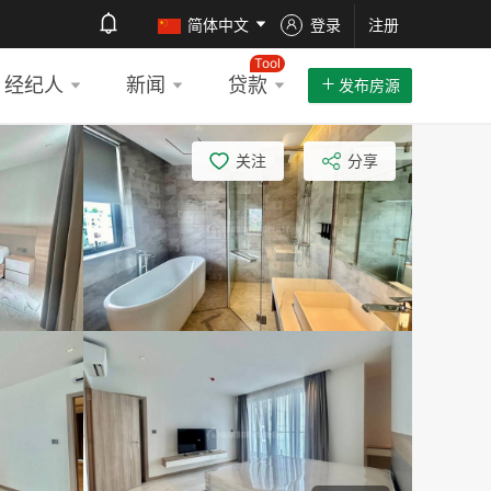
简体中文
登录
注册
Tool
经纪人
新闻
贷款
发布房源
关注
分享