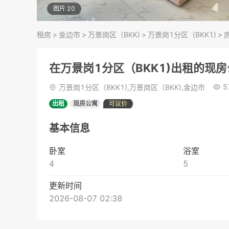
图片 20
租房
>
金边市
>
万景岗区（BKK)
>
万景岗1分区（BKK1)
>
在万景岗1分区（BKK1)出租的现
5
万景岗1分区（BKK1),万景岗区（BKK),金边市
出租
现房公寓
可议价
基本信息
卧室
浴室
4
5
更新时间
2026-08-07 02:38