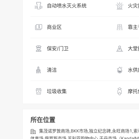
自动喷水灭火系统
火灾
商业区
靠主
保安/门卫
大堂
清洁
水供
垃圾收集
摩托
所在位置
集茂诺罗敦商场,BKK市场,独立纪念碑,永旺商场1,
体育场,俄罗斯市场,苏利亚购物中心,干丹市场（KandalMarke