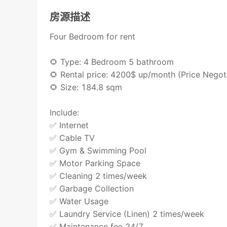
房源描述
Four Bedroom for rent
🌻 Type: 4 Bedroom 5 bathroom
🌻 Rental price: 4200$ up/month (Price Negot
🌻 Size: 184.8 sqm
Include:
✅ Internet
✅ Cable TV
✅ Gym & Swimming Pool
✅ Motor Parking Space
✅ Cleaning 2 times/week
✅ Garbage Collection
✅ Water Usage
✅ Laundry Service (Linen) 2 times/week
✅ Maintenance fee 24/7