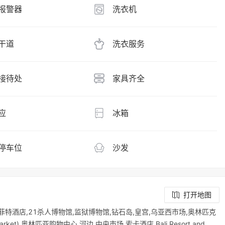
报警器
洗衣机
干道
洗衣服务
接待处
家具齐全
应
冰箱
停车位
沙发
打开地图
索菲特酒店,21杀人博物馆,监狱博物馆,钻石岛,皇宫,乌亚西市场,奥林匹克
t),奥林匹亚购物中心,河边,中央市场,索卡酒店,Bali Resort and