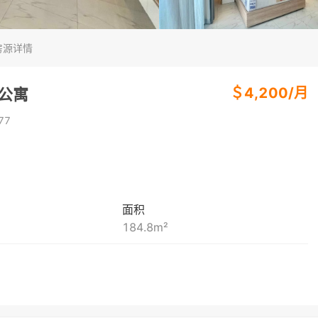
房源详情
＄
4,200
/
月
房公寓
77
面积
184.8
m²