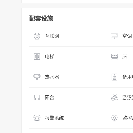
配套设施
互联网
空调
电梯
床
热水器
备用
阳台
游泳
报警系统
监控