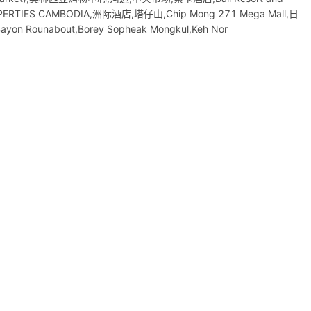
TIES CAMBODIA,洲际酒店,塔仔山,Chip Mong 271 Mega Mall,日
Bayon Rounabout,Borey Sopheak Mongkul,Keh Nor