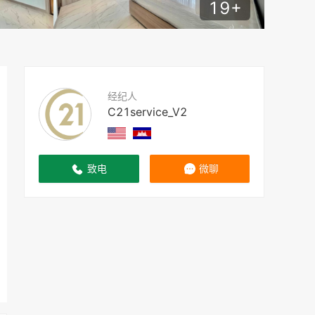
19
+
经纪人
C21service_V2
致电
微聊