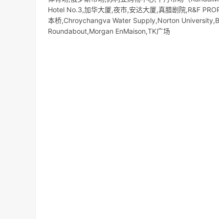
Hotel No.3,加华大厦,夜市,安达大厦,真腊剧院,R&F PROPER
本桥,Chroychangva Water Supply,Norton University,
Roundabout,Morgan EnMaison,TK广场