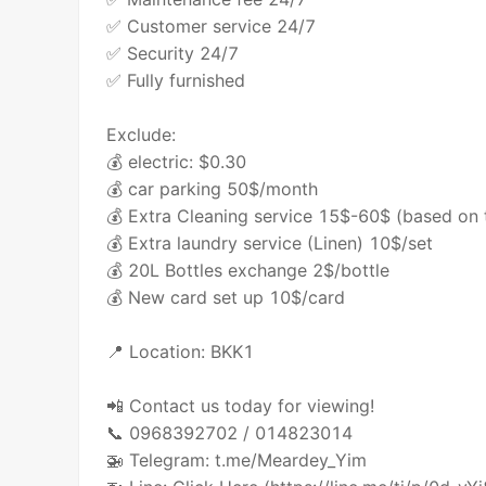
✅ Customer service 24/7
✅ Security 24/7
✅ Fully furnished
Exclude:
💰 electric: $0.30
💰 car parking 50$/month
💰 Extra Cleaning service 15$-60$ (based on 
💰 Extra laundry service (Linen) 10$/set
💰 20L Bottles exchange 2$/bottle
💰 New card set up 10$/card
📍 Location: BKK1
📲 Contact us today for viewing!
📞 0968392702 / 014823014
🚁 Telegram: t.me/Meardey_Yim