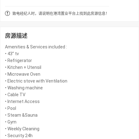
致电经纪人时，请说明在港湾置业平台上找到此房源信息！
房源描述
Amenities & Services included :
• 43” tv
• Refrigerator
• Kitchen + Utensil
• Microwave Oven
• Electric stove with Ventilation
• Washing machine
• Cable TV
• Internet Access
• Pool
• Steam &Sauna
• Gym
• Weekly Cleaning
• Security 24h