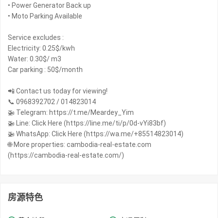
• Power Generator Back up
• Moto Parking Available
Service excludes :
Electricity: 0.25$/kwh
Water: 0.30$/ m3
Car parking : 50$/month
📲 Contact us today for viewing!
📞 0968392702 / 014823014
🚁 Telegram: https://t.me/Meardey_Yim
🚁 Line: Click Here (https://line.me/ti/p/0d-vYi83bf)
🚁 WhatsApp: Click Here (https://wa.me/+85514823014)
🌐 More properties: cambodia-real-estate.com
(https://cambodia-real-estate.com/)
房源特色