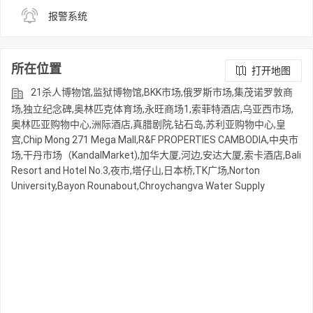
报警系统
所在位置
打开地图
21杀人博物馆,监狱博物馆,BKK市场,俄罗斯市场,集茂诺罗敦商
场,独立纪念碑,奥林匹克体育场,永旺商场1,索菲特酒店,乌亚西市场,
奥林匹亚购物中心,洲际酒店,真腊剧院,钻石岛,苏利亚购物中心,皇
宫,Chip Mong 271 Mega Mall,R&F PROPERTIES CAMBODIA,中央市
场,干丹市场（KandalMarket),加华大厦,河边,安达大厦,索卡酒店,Bali
Resort and Hotel No.3,夜市,塔仔山,日本桥,TK广场,Norton
University,Bayon Rounabout,Chroychangva Water Supply