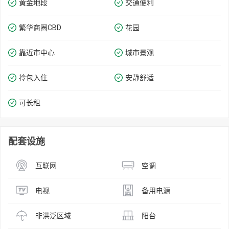
黄金地段
交通便利
繁华商圈​​CBD
花园
靠近市中心
城市景观
拎包入住
安静舒适
可长租
配套设施
互联网
空调
电视
备用电源
非洪泛区域
阳台