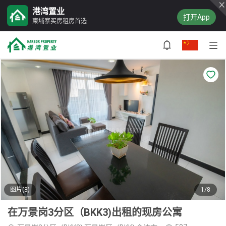
港湾置业
打开App
柬埔寨买房租房首选
图片(8)
1/8
在万景岗3分区（BKK3)出租的现房公寓