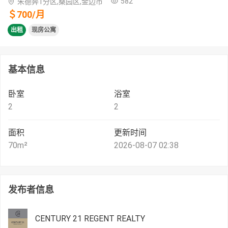
582
朱德奔1分区,桑园区,金边市
＄
700
/
月
出租
现房公寓
基本信息
卧室
浴室
2
2
面积
更新时间
70
m²
2026-08-07 02:38
发布者信息
CENTURY 21 REGENT REALTY