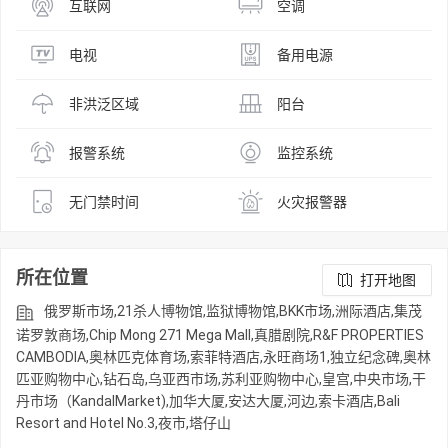
互联网
空调
电视
备用电源
非洪泛区域
阳台
报警系统
监控系统
无门禁时间
火灾报警器
所在位置
打开地图
俄罗斯市场,21杀人博物馆,监狱博物馆,BKK市场,洲际酒店,集茂
诺罗敦商场,Chip Mong 271 Mega Mall,真腊剧院,R&F PROPERTIES
CAMBODIA,奥林匹克体育场,索菲特酒店,永旺商场1,独立纪念碑,奥林
匹亚购物中心,钻石岛,乌亚西市场,苏利亚购物中心,皇宫,中央市场,干
丹市场（KandalMarket),加华大厦,安达大厦,河边,索卡酒店,Bali
Resort and Hotel No.3,夜市,塔仔山