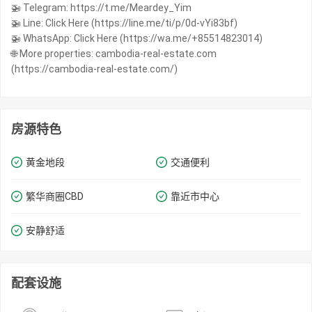
🚁 Telegram: https://t.me/Meardey_Yim
🚁 Line: Click Here (https://line.me/ti/p/0d-vYi83bf)
🚁 WhatsApp: Click Here (https://wa.me/+85514823014)
🌐 More properties: cambodia-real-estate.com
(https://cambodia-real-estate.com/)
房源特色
黄金地段
交通便利
繁华商圈​​CBD
靠近市中心
安静舒适
配套设施