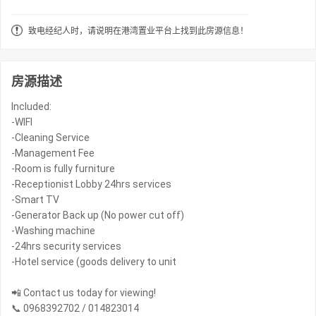
致电经纪人时，请说明在港湾置业平台上找到此房源信息！
房源描述
Included:
-WIFI
-Cleaning Service
-Management Fee
-Room is fully furniture
-Receptionist Lobby 24hrs services
-Smart TV
-Generator Back up (No power cut off)
-Washing machine
-24hrs security services
-Hotel service (goods delivery to unit
📲 Contact us today for viewing!
📞 0968392702 / 014823014