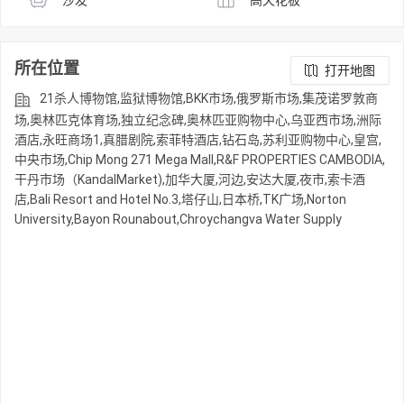
所在位置
打开地图
21杀人博物馆,监狱博物馆,BKK市场,俄罗斯市场,集茂诺罗敦商
场,奥林匹克体育场,独立纪念碑,奥林匹亚购物中心,乌亚西市场,洲际
酒店,永旺商场1,真腊剧院,索菲特酒店,钻石岛,苏利亚购物中心,皇宫,
中央市场,Chip Mong 271 Mega Mall,R&F PROPERTIES CAMBODIA,
干丹市场（KandalMarket),加华大厦,河边,安达大厦,夜市,索卡酒
店,Bali Resort and Hotel No.3,塔仔山,日本桥,TK广场,Norton
University,Bayon Rounabout,Chroychangva Water Supply