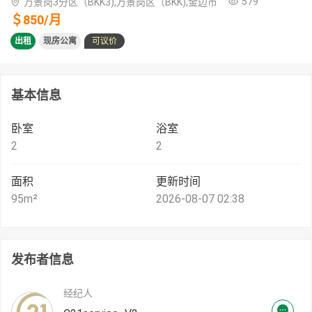
579
万景岗3分区（BKK3),万景岗区（BKK),金边市
＄
850
/
月
出租
现房公寓
可议价
基本信息
卧室
浴室
2
2
面积
更新时间
95
m²
2026-08-07 02:38
发布者信息
经纪人