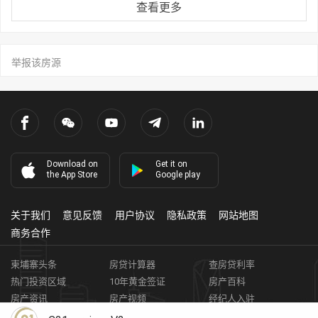
查看更多
举报该房源
Download on
Get it on
the App Store
Google play
关于我们
意见反馈
用户协议
隐私政策
网站地图
商务合作
柬埔寨头条
房贷计算器
查房贷利率
热门投资区域
10年黄金签证
房产百科
房产资讯
房产视频
经纪人入驻
获取客资
柬埔寨房地产APP