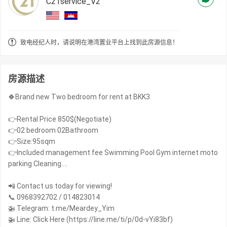
C21service_V2
致电经纪人时，请说明在港湾置业平台上找到此房源信息！
房源描述
🍀Brand new Two bedroom for rent at BKK3
👉Rental Price 850$(Negotiate)
👉02 bedroom 02Bathroom
👉Size:95sqm
👉Included management fee Swimming Pool Gym internet moto
parking Cleaning….
📲 Contact us today for viewing!
📞 0968392702 / 014823014
🚁 Telegram: t.me/Meardey_Yim
🚁 Line: Click Here (https://line.me/ti/p/0d-vYi83bf)