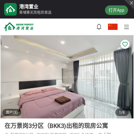
港湾置业
打开App
柬埔寨买房租房首选
图片(8)
1/8
在万景岗3分区（BKK3)出租的现房公寓