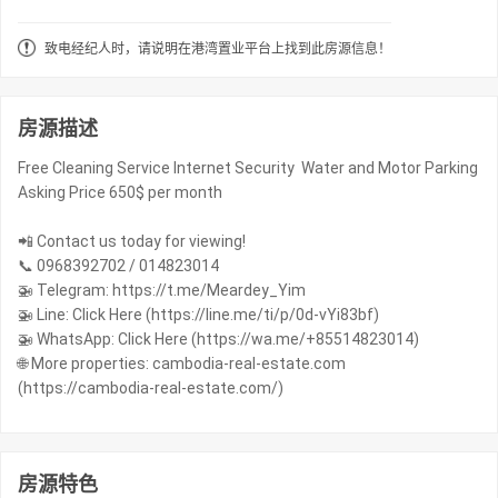
致电经纪人时，请说明在港湾置业平台上找到此房源信息！
房源描述
Free Cleaning Service Internet Security Water and Motor Parking
Asking Price 650$ per month
📲 Contact us today for viewing!
📞 0968392702 / 014823014
🚁 Telegram: https://t.me/Meardey_Yim
🚁 Line: Click Here (https://line.me/ti/p/0d-vYi83bf)
🚁 WhatsApp: Click Here (https://wa.me/+85514823014)
🌐 More properties: cambodia-real-estate.com
(https://cambodia-real-estate.com/)
房源特色