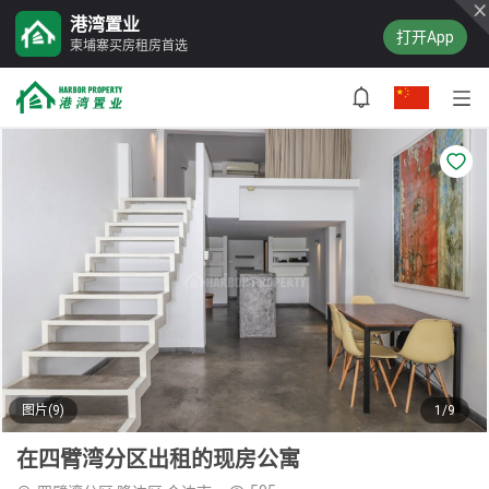
港湾置业
打开App
柬埔寨买房租房首选
图片(9)
1/9
在四臂湾分区出租的现房公寓