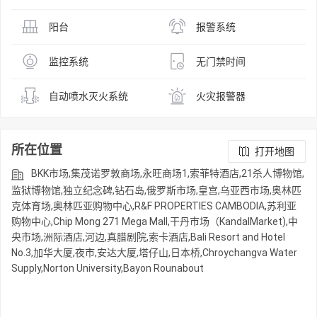
阳台
报警系统
监控系统
无门禁时间
自动喷水灭火系统
火灾报警器
所在位置
打开地图
BKK市场,集茂诺罗敦商场,永旺商场1,索菲特酒店,21杀人博物馆,
监狱博物馆,独立纪念碑,钻石岛,俄罗斯市场,皇宫,乌亚西市场,奥林匹
克体育场,奥林匹亚购物中心,R&F PROPERTIES CAMBODIA,苏利亚
购物中心,Chip Mong 271 Mega Mall,干丹市场（KandalMarket),中
央市场,洲际酒店,河边,真腊剧院,索卡酒店,Bali Resort and Hotel
No.3,加华大厦,夜市,安达大厦,塔仔山,日本桥,Chroychangva Water
Supply,Norton University,Bayon Rounabout