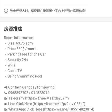
致电经纪人时，请说明在港湾置业平台上找到此房源信息！
房源描述
Room Information:
・Size: 63.75 sqm
・Price 650$ /month
・Parking Free for one Car
・Security 24h
・Wi-Fi
・Cable TV
・Using Swimming Pool
📲 Contact us today for viewing!
📞 0968392702 / 014823014
🚁 Telegram: https://t.me/Meardey_Yim
🚁 Line: Click Here (https://line.me/ti/p/0d-vYi83bf)
🚁 WhatsApp: Click Here (https://wa.me/+85514823014)