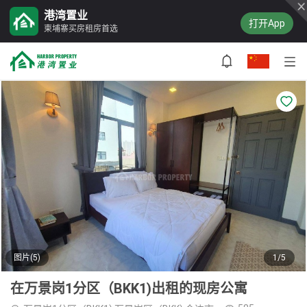
港湾置业
打开App
柬埔寨买房租房首选
图片(5)
1/5
在万景岗1分区（BKK1)出租的现房公寓