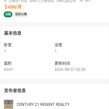
585
万景岗1分区（BKK1),万景岗区（BKK),金边市
＄
650
/
月
出租
现房公寓
基本信息
卧室
浴室
1
1
面积
更新时间
63
m²
2026-08-07 02:38
发布者信息
CENTURY 21 REGENT REALTY