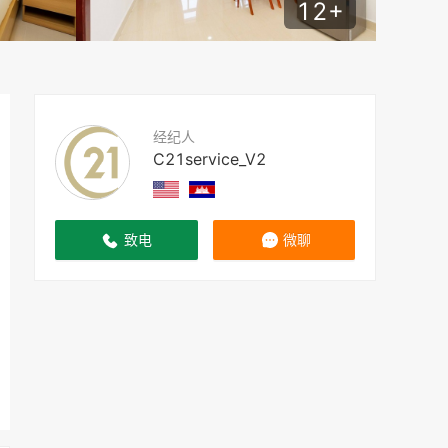
12
+
经纪人
C21service_V2
致电
微聊