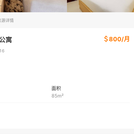
房源详情
＄
800
/
月
房公寓
16
面积
85
m²