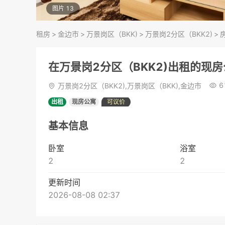
图片 13
租房
>
金边市
>
万景岗区（BKK)
>
万景岗2分区（BKK2)
>
在万景岗2分区（BKK2)出租的现
6
万景岗2分区（BKK2),万景岗区（BKK),金边市
出租
现房公寓
可议价
基本信息
卧室
浴室
2
2
更新时间
2026-08-08 02:37