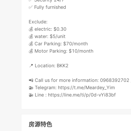
✅ Fully furnished
Exclude:
💰 electric: $0.30
💰 water: $5/unit
💰 Car Parking: $70/month
💰 Motor Parking: $10/month
📍 Location: BKK2
📲 Call us for more information: 096839270
🚁 Telegram: https://t.me/Meardey_Yim
🚁 Line : https://line.me/ti/p/0d-vYi83bf
房源特色