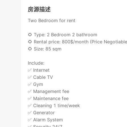
房源描述
Two Bedroom for rent
🌻 Type: 2 Bedroom 2 bathroom
🌻 Rental price: 800$/month (Price Negotiable
🌻 Size: 85 sqm
Include:
✅ Internet
✅ Cable TV
✅ Gym
✅ Management fee
✅ Maintenance fee
✅ Cleaning 1 time/week
✅ Generator
✅ Alarm System
✅ Security 24/7