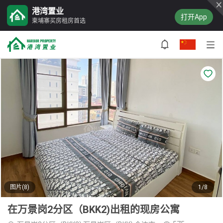
港湾置业
打开App
柬埔寨买房租房首选
图片(8)
1/8
在万景岗2分区（BKK2)出租的现房公寓