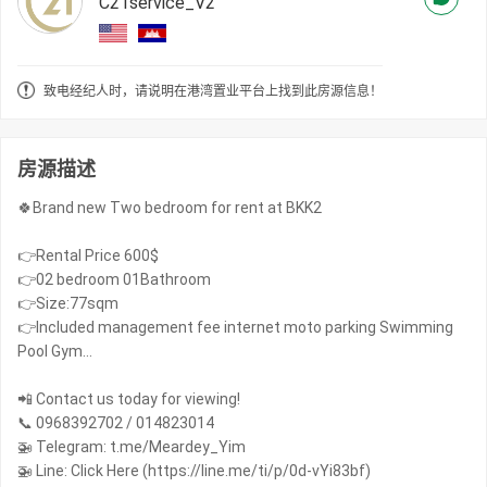
C21service_V2
致电经纪人时，请说明在港湾置业平台上找到此房源信息！
房源描述
🍀Brand new Two bedroom for rent at BKK2
👉Rental Price 600$
👉02 bedroom 01Bathroom
👉Size:77sqm
👉Included management fee internet moto parking Swimming
Pool Gym…
📲 Contact us today for viewing!
📞 0968392702 / 014823014
🚁 Telegram: t.me/Meardey_Yim
🚁 Line: Click Here (https://line.me/ti/p/0d-vYi83bf)