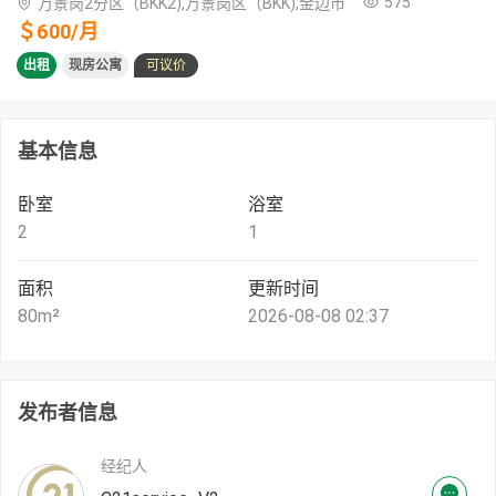
575
万景岗2分区（BKK2),万景岗区（BKK),金边市
＄
600
/
月
出租
现房公寓
可议价
基本信息
卧室
浴室
2
1
面积
更新时间
80
m²
2026-08-08 02:37
发布者信息
经纪人