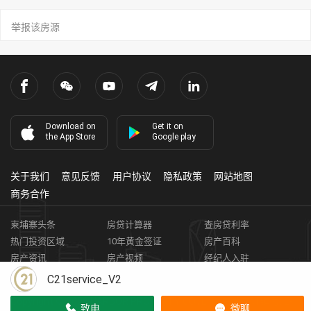
举报该房源
Download on
Get it on
the App Store
Google play
关于我们
意见反馈
用户协议
隐私政策
网站地图
商务合作
柬埔寨头条
房贷计算器
查房贷利率
热门投资区域
10年黄金签证
房产百科
房产资讯
房产视频
经纪人入驻
获取客资
柬埔寨房地产APP
C21service_V2
Copyright ©
2026
HARBOR PROPERTY CO., LTD.
房地产证编号: E-
致电
微聊