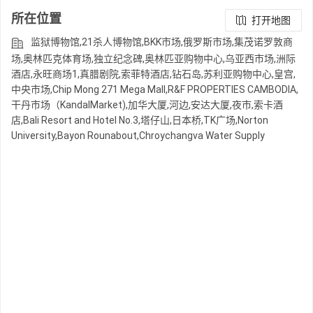
所在位置
打开地图
监狱博物馆,21杀人博物馆,BKK市场,俄罗斯市场,集茂诺罗敦商
场,奥林匹克体育场,独立纪念碑,奥林匹亚购物中心,乌亚西市场,洲际
酒店,永旺商场1,真腊剧院,索菲特酒店,钻石岛,苏利亚购物中心,皇宫,
中央市场,Chip Mong 271 Mega Mall,R&F PROPERTIES CAMBODIA,
干丹市场（KandalMarket),加华大厦,河边,安达大厦,夜市,索卡酒
店,Bali Resort and Hotel No.3,塔仔山,日本桥,TK广场,Norton
University,Bayon Rounabout,Chroychangva Water Supply