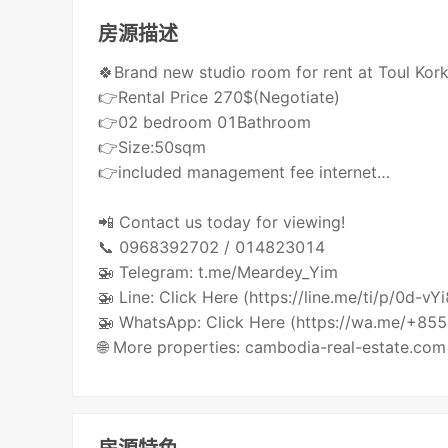
房源描述
🍀Brand new studio room for rent at Toul Kor
👉Rental Price 270$(Negotiate)
👉02 bedroom 01Bathroom
👉Size:50sqm
👉included management fee internet…
📲 Contact us today for viewing!
📞 0968392702 / 014823014
🚁 Telegram: t.me/Meardey_Yim
🚁 Line: Click Here (https://line.me/ti/p/0d-vY
🚁 WhatsApp: Click Here (https://wa.me/+8
🌐 More properties: cambodia-real-estate.com