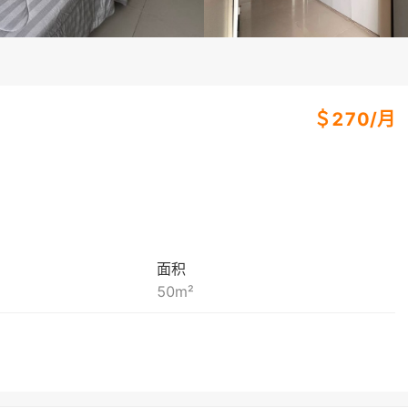
＄
270
/
月
面积
50
m²