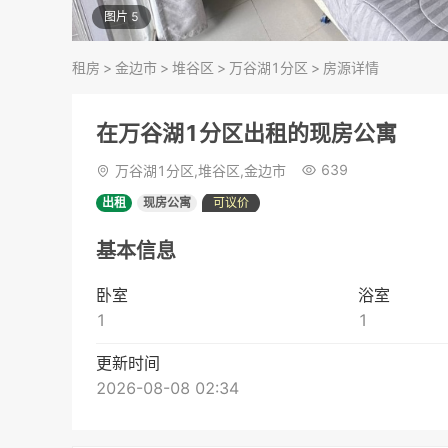
图片 5
租房
>
金边市
>
堆谷区
>
万谷湖1分区
>
房源详情
在万谷湖1分区出租的现房公寓
639
万谷湖1分区,堆谷区,金边市
出租
现房公寓
可议价
基本信息
卧室
浴室
1
1
更新时间
2026-08-08 02:34