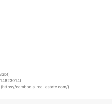
k
i83bf)
5514823014)
 (https://cambodia-real-estate.com/)