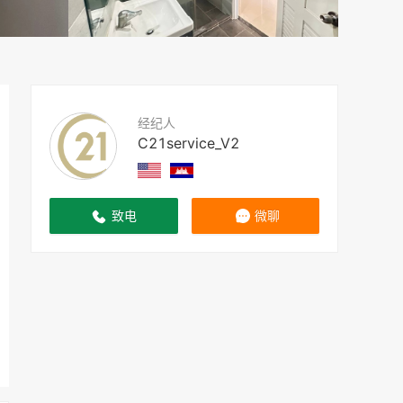
经纪人
C21service_V2
致电
微聊