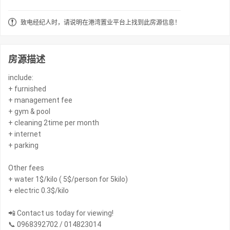
致电经纪人时，请说明在港湾置业平台上找到此房源信息！
房源描述
include:
+ furnished
+ management fee
+ gym & pool
+ cleaning 2time per month
+ internet
+ parking
Other fees
+ water 1$/kilo ( 5$/person for 5kilo)
+ electric 0.3$/kilo
📲 Contact us today for viewing!
📞 0968392702 / 014823014