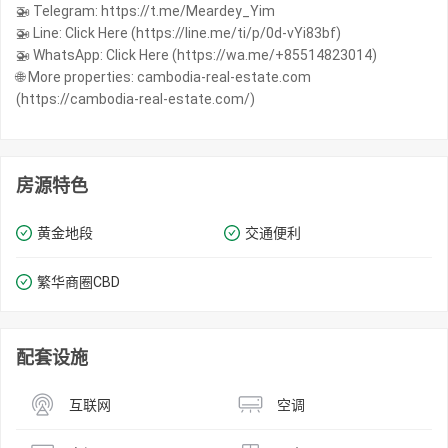
🚁 Telegram: https://t.me/Meardey_Yim
🚁 Line: Click Here (https://line.me/ti/p/0d-vYi83bf)
🚁 WhatsApp: Click Here (https://wa.me/+85514823014)
🌐 More properties: cambodia-real-estate.com
(https://cambodia-real-estate.com/)
房源特色
黄金地段
交通便利
繁华商圈​​CBD
配套设施
互联网
空调