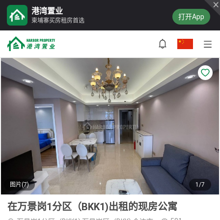
港湾置业
打开App
柬埔寨买房租房首选
图片(7)
1/7
在万景岗1分区（BKK1)出租的现房公寓