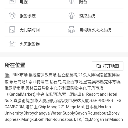
电视
阳台
报警系统
监控系统
无门禁时间
自动喷水灭火系统
火灾报警器
所在位置
打开地图
BKK市场,集茂诺罗敦商场,独立纪念碑,21杀人博物馆,监狱博物
馆,永旺商场1,索菲特酒店,钻石岛,乌亚西市场,皇宫,奥林匹克体育场,
俄罗斯市场,奥林匹亚购物中心,苏利亚购物中心,干丹市场
（KandalMarket),中央市场,河边,索卡酒店,Bali Resort and Hotel
No.3,真腊剧院,加华大厦,洲际酒店,夜市,安达大厦,R&F PROPERTIES
CAMBODIA,塔仔山,Chip Mong 271 Mega Mall,日本桥,Norton
University,Chroychangva Water Supply,Bayon Rounabout,Borey
Sopheak Mongkul,Keh Nor Roundabout,TK广场,Morgan EnMaison