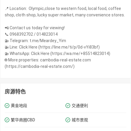
📍 Location: Olympic,close to western food, local food, coffee
shop, cloth shop, lucky super market, many convenience stores.
📲 Contact us today for viewing!
📞 0968392702 / 014823014
🚁 Telegram: t.me/Meardey_Yim
🚁 Line: Click Here (https://line.me/ti/p/0d-vYi83bf)
🚁 WhatsApp: Click Here (https://wa.me/+85514823014)
🌐 More properties: cambodia-real-estate.com
(https://cambodia-real-estate.com/)
房源特色
黄金地段
交通便利
繁华商圈​​CBD
城市景观