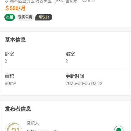
607
奥林匹亚分区,万景岗区（BKK),金边市
＄
550
/
月
出租
现房公寓
可议价
基本信息
卧室
浴室
2
2
面积
更新时间
80
m²
2026-08-06 02:32
发布者信息
经纪人