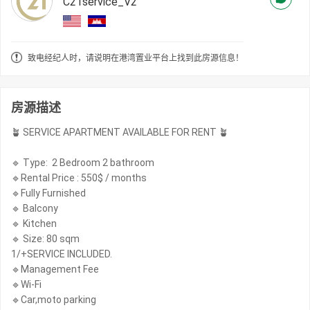
C21service_V2
致电经纪人时，请说明在港湾置业平台上找到此房源信息！
房源描述
🪴 SERVICE APARTMENT AVAILABLE FOR RENT 🪴
🔹 Type: 2 Bedroom 2 bathroom
🔹Rental Price : 550$ / months
🔹Fully Furnished
🔹 Balcony
🔹 Kitchen
🔹 Size: 80 sqm
1/+SERVICE INCLUDED.
🔹Management Fee
🔹Wi-Fi
🔹Car,moto parking