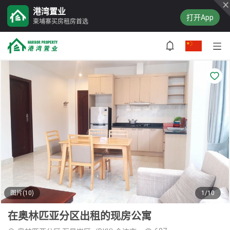
港湾置业
打开App
柬埔寨买房租房首选
图片(10)
1/10
在奥林匹亚分区出租的现房公寓