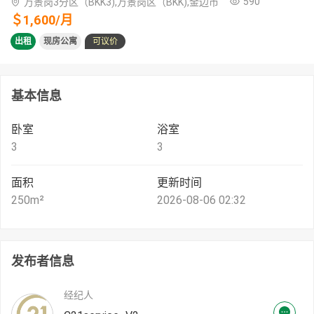
590
万景岗3分区（BKK3),万景岗区（BKK),金边市
＄
1,600
/
月
出租
现房公寓
可议价
基本信息
卧室
浴室
3
3
面积
更新时间
250
m²
2026-08-06 02:32
发布者信息
经纪人