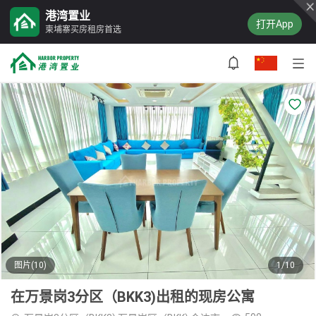
港湾置业
打开App
柬埔寨买房租房首选
图片(10)
1/10
在万景岗3分区（BKK3)出租的现房公寓