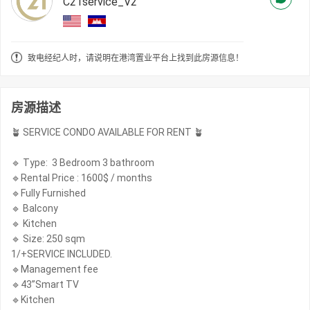
C21service_V2
致电经纪人时，请说明在港湾置业平台上找到此房源信息！
房源描述
🪴 SERVICE CONDO AVAILABLE FOR RENT 🪴
🔹 Type: 3 Bedroom 3 bathroom
🔹Rental Price : 1600$ / months
🔹Fully Furnished
🔹 Balcony
🔹 Kitchen
🔹 Size: 250 sqm
1/+SERVICE INCLUDED.
🔹Management fee
🔹43”Smart TV
🔹Kitchen