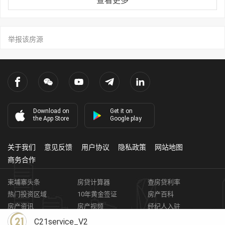
查看更多
举报该房源
Download on
Get it on
the App Store
Google play
关于我们
意见反馈
用户协议
隐私政策
网站地图
商务合作
柬埔寨头条
房贷计算器
查房贷利率
热门投资区域
10年黄金签证
房产百科
房产资讯
房产视频
经纪人入驻
获取客资
柬埔寨房地产APP
C21service_V2