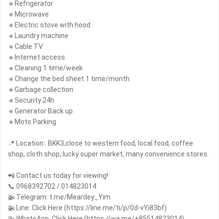
🔹Refrigerator
🔹Microwave
🔹Electric stove with hood
🔹Laundry machine
🔹Cable TV
🔹Internet access
🔹Cleaning 1 time/week
🔹Change the bed sheet 1 time/month
🔹Garbage collection
🔹Security 24h
🔹Generator Back up
🔹Moto Parking
📍 Location: BKK3,close to western food, local food, coffee
shop, cloth shop, lucky super market, many convenience stores.
📲 Contact us today for viewing!
📞 0968392702 / 014823014
🚁 Telegram: t.me/Meardey_Yim
🚁 Line: Click Here (https://line.me/ti/p/0d-vYi83bf)
🚁 WhatsApp: Click Here (https://wa.me/+85514823014)