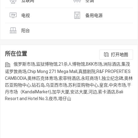
互联网
空调
电视
备用电源
阳台
所在位置
打开地图
俄罗斯市场,监狱博物馆,21杀人博物馆,BKK市场,洲际酒店,集茂
诺罗敦商场,Chip Mong 271 Mega Mall,真腊剧院,R&F PROPERTIES
CAMBODIA,奥林匹克体育场,索菲特酒店,永旺商场1,独立纪念碑,奥林
匹亚购物中心,钻石岛,乌亚西市场,苏利亚购物中心,皇宫,中央市场,干
丹市场（KandalMarket),加华大厦,安达大厦,河边,索卡酒店,Bali
Resort and Hotel No.3,夜市,塔仔山