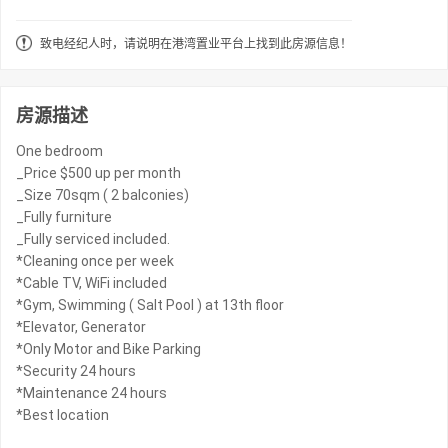
致电经纪人时，请说明在港湾置业平台上找到此房源信息！
房源描述
One bedroom
_Price $500 up per month
_Size 70sqm ( 2 balconies)
_Fully furniture
_Fully serviced included.
*Cleaning once per week
*Cable TV, WiFi included
*Gym, Swimming ( Salt Pool ) at 13th floor
*Elevator, Generator
*Only Motor and Bike Parking
*Security 24 hours
*Maintenance 24 hours
*Best location