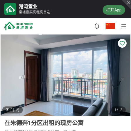
港湾置业
打开App
柬埔寨买房租房首选
图片(12)
1/12
在朱德奔1分区出租的现房公寓