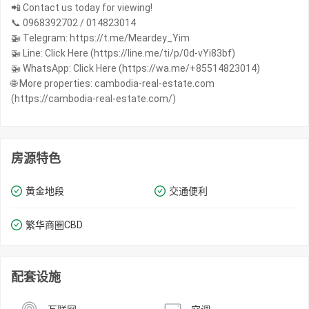
📲 Contact us today for viewing!
📞 0968392702 / 014823014
🚁 Telegram: https://t.me/Meardey_Yim
🚁 Line: Click Here (https://line.me/ti/p/0d-vYi83bf)
🚁 WhatsApp: Click Here (https://wa.me/+85514823014)
🌐 More properties: cambodia-real-estate.com
(https://cambodia-real-estate.com/)
房源特色
黄金地段
交通便利
繁华商圈​​CBD
配套设施