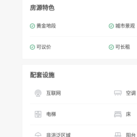
房源特色
黄金地段
城市景观
可议价
可长租
配套设施
互联网
空调
电梯
床
非洪泛区域
阳台