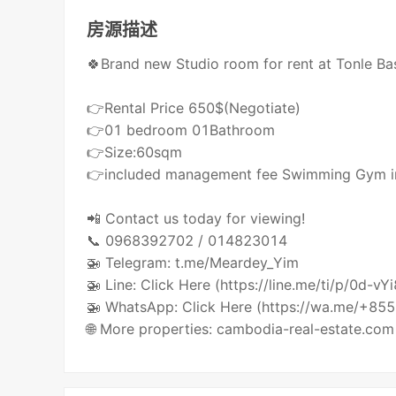
房源描述
🍀Brand new Studio room for rent at Tonle Ba
👉Rental Price 650$(Negotiate)
👉01 bedroom 01Bathroom
👉Size:60sqm
👉included management fee Swimming Gym int
📲 Contact us today for viewing!
📞 0968392702 / 014823014
🚁 Telegram: t.me/Meardey_Yim
🚁 Line: Click Here (https://line.me/ti/p/0d-vY
🚁 WhatsApp: Click Here (https://wa.me/+8
🌐 More properties: cambodia-real-estate.com