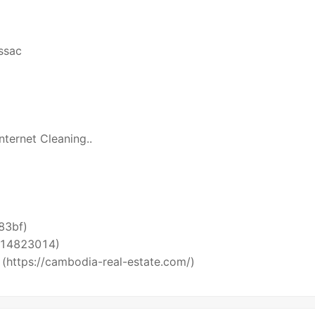
ssac
ernet Cleaning..
i83bf)
5514823014)
 (https://cambodia-real-estate.com/)