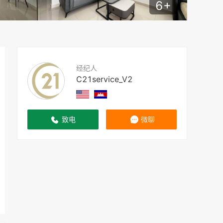
6
+
经纪人
C21service_V2
致电
微聊