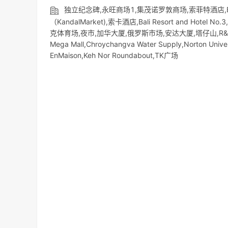
独立纪念碑,永旺商场1,集茂诺罗敦商场,索菲特酒店,B
（KandalMarket),索卡酒店,Bali Resort and 
克体育场,夜市,加华大厦,俄罗斯市场,安达大厦,塔仔山,R&F PR
Mega Mall,Chroychangva Water Supply,Norton Uni
EnMaison,Keh Nor Roundabout,TK广场