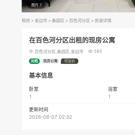
图片 7
租房
>
金边市
>
桑园区
>
百色河分区
>
房源详情
在百色河分区出租的现房公寓
585
百色河分区,桑园区,金边市
出租
现房公寓
可议价
基本信息
卧室
浴室
1
1
更新时间
2026-08-07 02:32