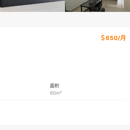
＄
650
/
月
面积
60
m²