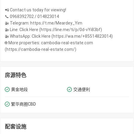
📲 Contact us today for viewing!
📞 0968392702 / 014823014
🚁 Telegram: https://t.me/Meardey_Yim
🚁 Line: Click Here (https://line.me/ti/p/0d-vYi83bf)
🚁 WhatsApp: Click Here (https://wa.me/+85514823014)
🌐 More properties: cambodia-real-estate.com
(https://cambodia-real-estate.com/)
房源特色
黄金地段
交通便利
繁华商圈​​CBD
配套设施