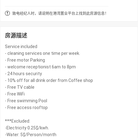
致电经纪人时，请说明在港湾置业平台上找到此房源信息！
房源描述
Service included
- cleaning services one time per week.
- Free motor Parking
- welcome receptionist 6am to 8pm
- 24 hours security
- 10% off for all drink order from Coffee shop
- Free TV cable
- Free WiFi
- Free swimming Pool
- Free access rooftop
***Excluded:
-Electricity 0.25$/kwh.
-Water: 5$/Person/month