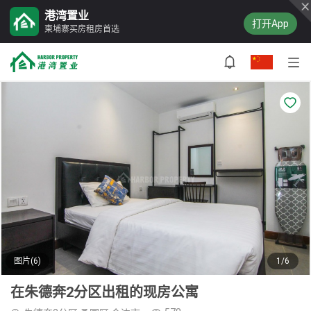
港湾置业
打开App
柬埔寨买房租房首选
图片(6)
1/6
在朱德奔2分区出租的现房公寓