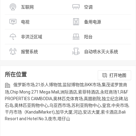
互联网
空调
电视
备用电源
非洪泛区域
阳台
报警系统
自动喷水灭火系统
所在位置
打开地图
俄罗斯市场,21杀人博物馆,监狱博物馆,BKK市场,集茂诺罗敦商
场,Chip Mong 271 Mega Mall,洲际酒店,索菲特酒店,永旺商场1,R&F
PROPERTIES CAMBODIA,奥林匹克体育场,真腊剧院,独立纪念碑,钻
石岛,奥林匹亚购物中心,乌亚西市场,苏利亚购物中心,皇宫,中央市场,
干丹市场（KandalMarket),加华大厦,河边,安达大厦,索卡酒店,Bali
Resort and Hotel No.3,夜市,塔仔山