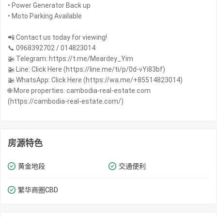
• Power Generator Back up
• Moto Parking Available
📲 Contact us today for viewing!
📞 0968392702 / 014823014
🚁 Telegram: https://t.me/Meardey_Yim
🚁 Line: Click Here (https://line.me/ti/p/0d-vYi83bf)
🚁 WhatsApp: Click Here (https://wa.me/+85514823014)
🌐 More properties: cambodia-real-estate.com
(https://cambodia-real-estate.com/)
房源特色
黄金地段
交通便利
繁华商圈​​CBD