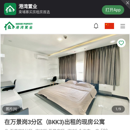
港湾置业
打开App
柬埔寨买房租房首选
图片(9)
1/9
在万景岗3分区（BKK3)出租的现房公寓