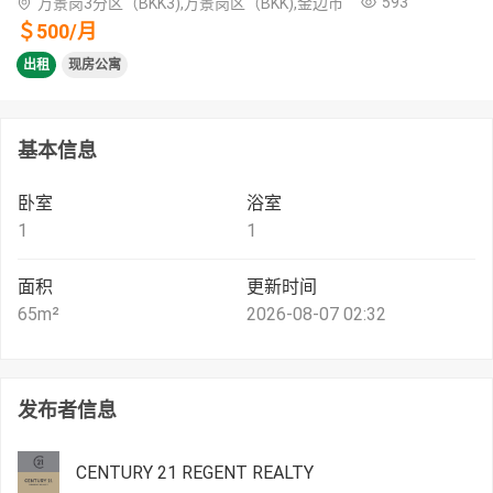
593
万景岗3分区（BKK3),万景岗区（BKK),金边市
＄
500
/
月
出租
现房公寓
基本信息
卧室
浴室
1
1
面积
更新时间
65
m²
2026-08-07 02:32
发布者信息
CENTURY 21 REGENT REALTY