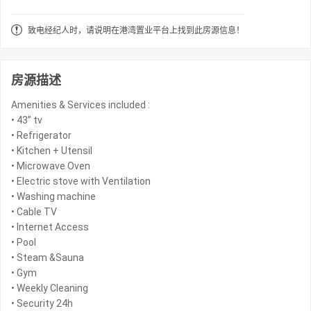
致电经纪人时，请说明在港湾置业平台上找到此房源信息！
房源描述
Amenities & Services included :
• 43” tv
• Refrigerator
• Kitchen + Utensil
• Microwave Oven
• Electric stove with Ventilation
• Washing machine
• Cable TV
• Internet Access
• Pool
• Steam &Sauna
• Gym
• Weekly Cleaning
• Security 24h