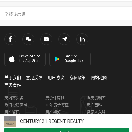
举报该房源
Download on
Get it on
the App Store
Google play
关于我们
意见反馈
用户协议
隐私政策
网站地图
商务合作
柬埔寨头条
房贷计算器
查房贷利率
热门投资区域
10年黄金签证
房产百科
房产资讯
房产视频
经纪人入驻
获取客资
柬埔寨房地产APP
CENTURY 21 REGENT REALTY
Copyright ©
2026
HARBOR PROPERTY CO., LTD.
房地产证编号: E-