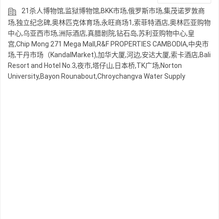
21杀人博物馆,监狱博物馆,BKK市场,俄罗斯市场,集茂诺罗敦商
场,独立纪念碑,奥林匹克体育场,永旺商场1,索菲特酒店,奥林匹亚购物
中心,乌亚西市场,洲际酒店,真腊剧院,钻石岛,苏利亚购物中心,皇
宫,Chip Mong 271 Mega Mall,R&F PROPERTIES CAMBODIA,中央市
场,干丹市场（KandalMarket),加华大厦,河边,安达大厦,索卡酒店,Bali
Resort and Hotel No.3,夜市,塔仔山,日本桥,TK广场,Norton
University,Bayon Rounabout,Chroychangva Water Supply