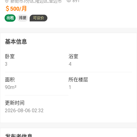
891
新街市3分区,隆边区,金边市
＄
500
/
月
出租
排屋
可议价
基本信息
卧室
浴室
3
4
面积
所在楼层
90
m²
1
更新时间
2026-08-06 02:32
发布者信息