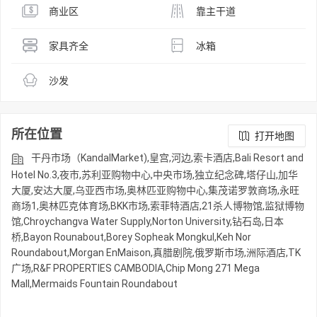
商业区
靠主干道
家具齐全
冰箱
沙发
所在位置
打开地图
干丹市场（KandalMarket),皇宫,河边,索卡酒店,Bali Resort and
Hotel No.3,夜市,苏利亚购物中心,中央市场,独立纪念碑,塔仔山,加华
大厦,安达大厦,乌亚西市场,奥林匹亚购物中心,集茂诺罗敦商场,永旺
商场1,奥林匹克体育场,BKK市场,索菲特酒店,21杀人博物馆,监狱博物
馆,Chroychangva Water Supply,Norton University,钻石岛,日本
桥,Bayon Rounabout,Borey Sopheak Mongkul,Keh Nor
Roundabout,Morgan EnMaison,真腊剧院,俄罗斯市场,洲际酒店,TK
广场,R&F PROPERTIES CAMBODIA,Chip Mong 271 Mega
Mall,Mermaids Fountain Roundabout