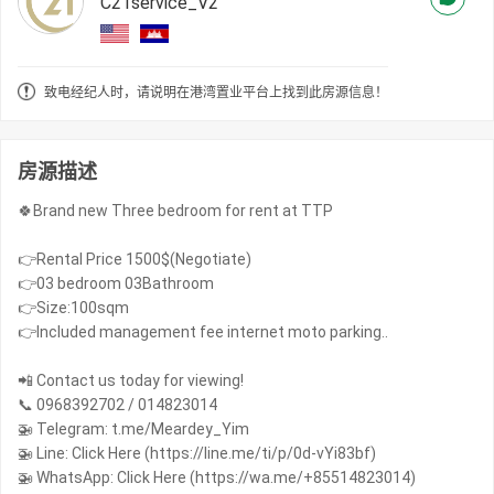
C21service_V2
致电经纪人时，请说明在港湾置业平台上找到此房源信息！
房源描述
🍀Brand new Three bedroom for rent at TTP
👉Rental Price 1500$(Negotiate)
👉03 bedroom 03Bathroom
👉Size:100sqm
👉Included management fee internet moto parking..
📲 Contact us today for viewing!
📞 0968392702 / 014823014
🚁 Telegram: t.me/Meardey_Yim
🚁 Line: Click Here (https://line.me/ti/p/0d-vYi83bf)
🚁 WhatsApp: Click Here (https://wa.me/+85514823014)