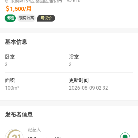
610
朱德奔1分区,桑园区,金边市
＄
1,500
/
月
出租
现房公寓
可议价
基本信息
卧室
浴室
3
3
面积
更新时间
100
m²
2026-08-09 02:32
发布者信息
经纪人