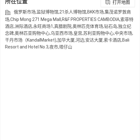
所在位置
打开地图
俄罗斯市场,监狱博物馆,21杀人博物馆,BKK市场,集茂诺罗敦商
场,Chip Mong 271 Mega Mall,R&F PROPERTIES CAMBODIA,索菲特
酒店,洲际酒店,永旺商场1,真腊剧院,奥林匹克体育场,钻石岛,独立纪
念碑,奥林匹亚购物中心,乌亚西市场,皇宫,苏利亚购物中心,中央市场,
干丹市场（KandalMarket),加华大厦,河边,安达大厦,索卡酒店,Bali
Resort and Hotel No.3,夜市,塔仔山