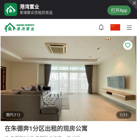
港湾置业
打开App
柬埔寨买房租房首选
图片(11)
1/11
在朱德奔1分区出租的现房公寓