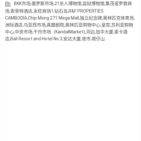
BKK市场,俄罗斯市场,21杀人博物馆,监狱博物馆,集茂诺罗敦商
场,索菲特酒店,永旺商场1,钻石岛,R&F PROPERTIES
CAMBODIA,Chip Mong 271 Mega Mall,独立纪念碑,奥林匹克体育场,
洲际酒店,乌亚西市场,真腊剧院,奥林匹亚购物中心,皇宫,苏利亚购物
中心,中央市场,干丹市场（KandalMarket),河边,加华大厦,索卡酒
店,Bali Resort and Hotel No.3,安达大厦,夜市,塔仔山