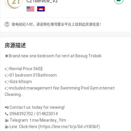
C21service_V2
致电经纪人时，请说明在港湾置业平台上找到此房源信息！
房源描述
🍀Brand new one bedroom for rent at Beoug Trobek
👉Rental Price 560$
👉01 bedroom 01Bathroom
👉Size:60sqm
👉included management fee Swimming Pool Gym internet
Cleaning…
📲 Contact us today for viewing!
📞 0968392702 / 014823014
🚁 Telegram: t.me/Meardey_Yim
🚁 Line: Click Here (https://line.me/ti/p/0d-vYi83bf)