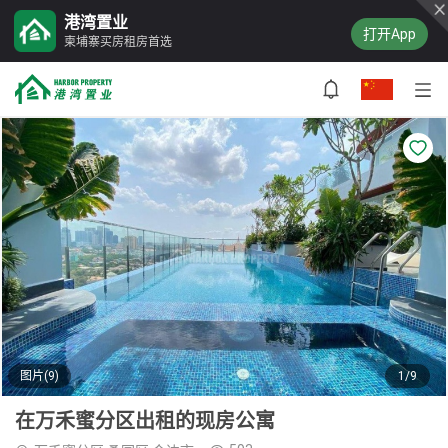
港湾置业
打开App
柬埔寨买房租房首选
图片(9)
1/9
在万禾蜜分区出租的现房公寓