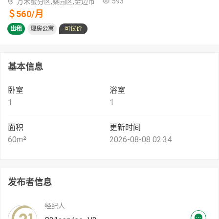
593
万禾蜜分区,桑园区,金边市
＄
560
/
月
出租
现房公寓
可议价
基本信息
卧室
浴室
1
1
面积
更新时间
60
m²
2026-08-08 02:34
发布者信息
经纪人