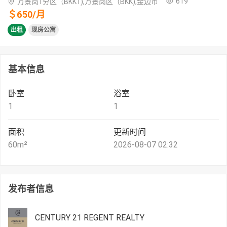
619
万景岗1分区（BKK1),万景岗区（BKK),金边市
＄
650
/
月
出租
现房公寓
基本信息
卧室
浴室
1
1
面积
更新时间
60
m²
2026-08-07 02:32
发布者信息
CENTURY 21 REGENT REALTY