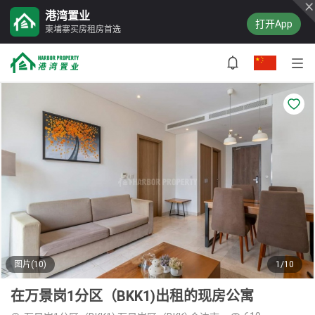
港湾置业
打开App
柬埔寨买房租房首选
图片(10)
1/10
在万景岗1分区（BKK1)出租的现房公寓