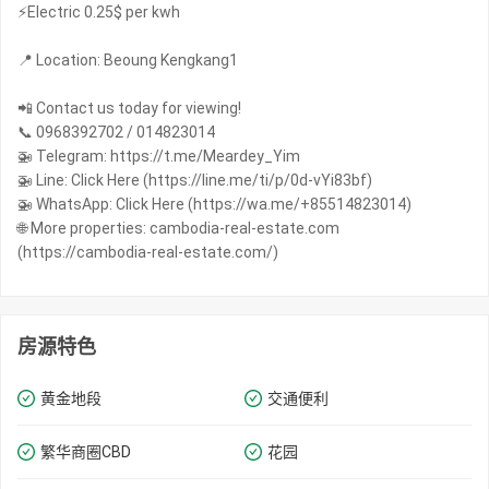
⚡️Electric 0.25$ per kwh
📍 Location: Beoung Kengkang1
📲 Contact us today for viewing!
📞 0968392702 / 014823014
🚁 Telegram: https://t.me/Meardey_Yim
🚁 Line: Click Here (https://line.me/ti/p/0d-vYi83bf)
🚁 WhatsApp: Click Here (https://wa.me/+85514823014)
🌐 More properties: cambodia-real-estate.com
(https://cambodia-real-estate.com/)
房源特色
黄金地段
交通便利
繁华商圈​​CBD
花园