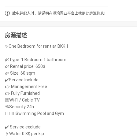
致电经纪人时，请说明在港湾置业平台上找到此房源信息！
房源描述
✨One Bedroom for rent at BKK 1
🌿Type: 1 Bedroom 1 bathroom
🌿 Rental price: 650$
🌿 Size: 60 sqm
✔️Service Include:
👉 Management Free
👉 Fully Furnished
🛜Wi-Fi / Cable TV
🛂Security 24h
🏊‍♂️ 🏋️‍♀️Swimming Pool and Gym
✔️ Service exclude:
💧Water 0.3$ per kip