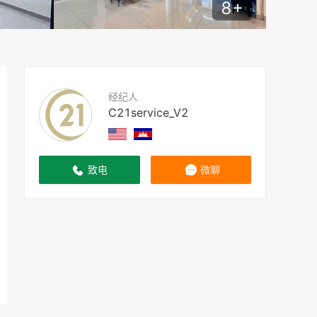
8
+
经纪人
C21service_V2
致电
微聊