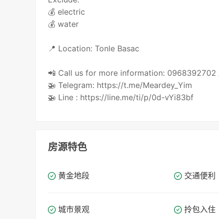
💰 electric
💰 water
📍 Location: Tonle Basac
📲 Call us for more information: 096839270
🚁 Telegram: https://t.me/Meardey_Yim
🚁 Line : https://line.me/ti/p/0d-vYi83bf
房源特色
黄金地段
交通便利
城市景观
拎包入住