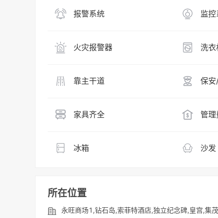
报警系统
监控
火灾报警器
洗衣
靠主干道
保安
家具齐全
管理
冰箱
沙发
所在位置
永旺商场1,钻石岛,索菲特酒店,独立纪念碑,皇宫,集茂诺罗敦商场