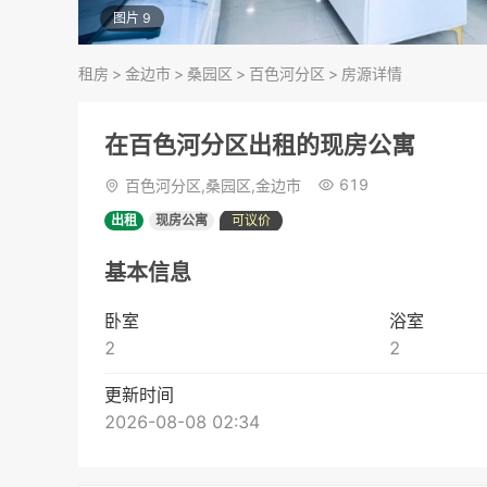
图片 9
租房
>
金边市
>
桑园区
>
百色河分区
>
房源详情
在百色河分区出租的现房公寓
619
百色河分区,桑园区,金边市
出租
现房公寓
可议价
基本信息
卧室
浴室
2
2
更新时间
2026-08-08 02:34