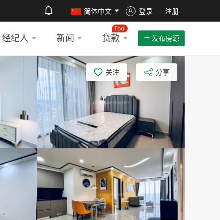
简体中文
登录
注册
Tool
经纪人
新闻
贷款
发布房源
关注
分享