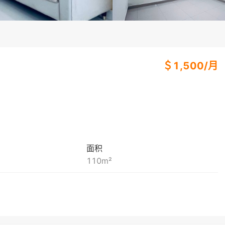
＄
1,500
/
月
面积
110
m²