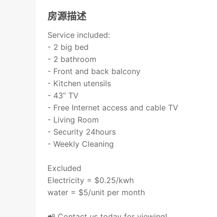
房源描述
Service included:
- 2 big bed
- 2 bathroom
- Front and back balcony
- Kitchen utensils
- 43” TV
- Free Internet access and cable TV
- Living Room
- Security 24hours
- Weekly Cleaning
Excluded
Electricity = $0.25/kwh
water = $5/unit per month
📲 Contact us today for viewing!