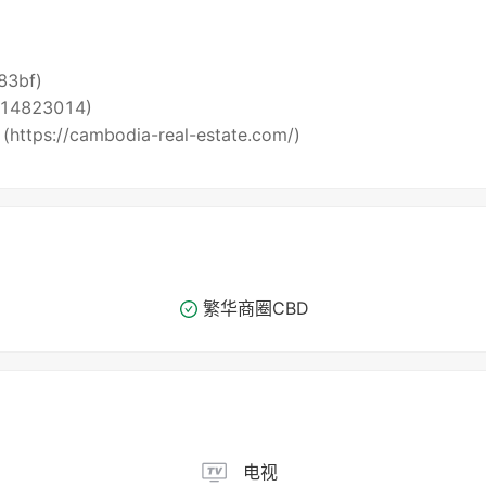
i83bf)
5514823014)
 (https://cambodia-real-estate.com/)
繁华商圈​​CBD
电视