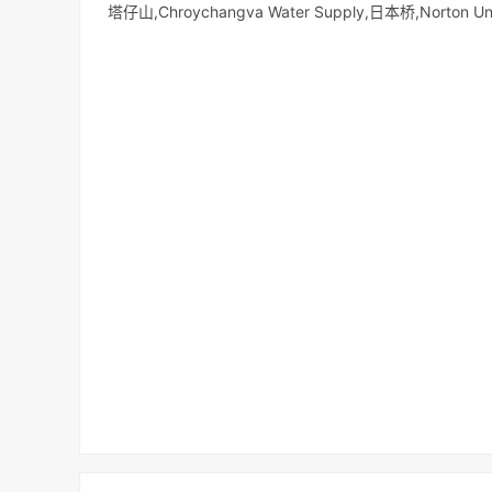
塔仔山,Chroychangva Water Supply,日本桥,Norton Univ