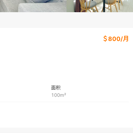
＄
800
/
月
面积
100
m²