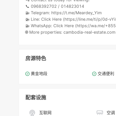
📞 0968392702 / 014823014
🚁 Telegram: https://t.me/Meardey_Yim
🚁 Line: Click Here (https://line.me/ti/p/0d-vY
🚁 WhatsApp: Click Here (https://wa.me/+8
🌐 More properties: cambodia-real-estate.com
房源特色
黄金地段
交通便利
配套设施
互联网
空调