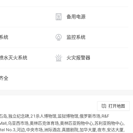
备用电源
系统
监控系统
喷水灭火系统
火灾报警器
齐全
打开地图
石岛,独立纪念碑,21杀人博物馆,监狱博物馆,俄罗斯市场,R&F
1 Mega Mall,乌亚西市场,奥林匹克体育场,奥林匹亚购物中心,苏利亚购物中心,
nd Hotel No.3,河边,中央市场,洲际酒店,真腊剧院,加华大厦,夜市,安达大厦,