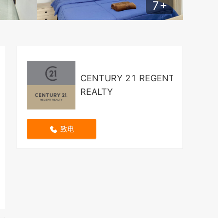
7
+
CENTURY 21 REGENT
REALTY
致电