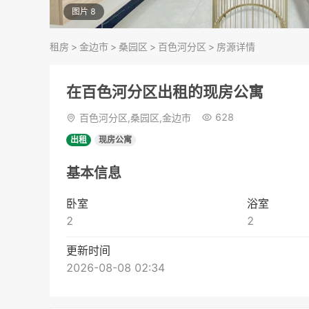
图片 8
租房
>
金边市
>
桑园区
>
百色河分区
>
房源详情
在百色河分区出租的现房公寓
628
百色河分区,桑园区,金边市
出租
现房公寓
基本信息
卧室
浴室
2
2
更新时间
2026-08-08 02:34