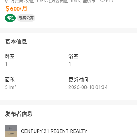
617
万景岗2分区（BKK2),万景岗区（BKK),金边市
＄
600
/
月
出租
现房公寓
基本信息
卧室
浴室
1
1
面积
更新时间
51
m²
2026-08-10 01:34
发布者信息
CENTURY 21 REGENT REALTY