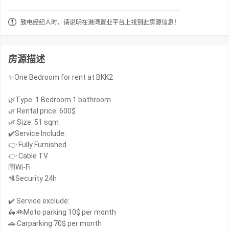
致电经纪人时，请说明在港湾置业平台上找到此房源信息！
房源描述
✨One Bedroom for rent at BKK2
🌿Type: 1 Bedroom 1 bathroom
🌿 Rental price: 600$
🌿 Size: 51 sqm
✔️Service Include:
👉 Fully Furnished
👉 Cable TV
🛜Wi-Fi
🛂Security 24h
✔️ Service exclude:
🛵🚲Moto parking 10$ per month
🚗 Carparking 70$ per month