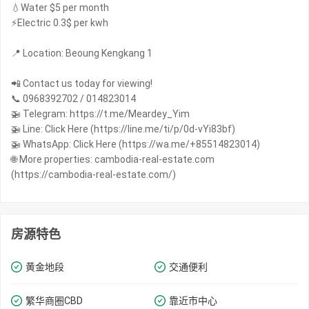
💧Water $5 per month
⚡️Electric 0.3$ per kwh
📍 Location: Beoung Kengkang 1
📲 Contact us today for viewing!
📞 0968392702 / 014823014
🚁 Telegram: https://t.me/Meardey_Yim
🚁 Line: Click Here (https://line.me/ti/p/0d-vYi83bf)
🚁 WhatsApp: Click Here (https://wa.me/+85514823014)
🌐 More properties: cambodia-real-estate.com
(https://cambodia-real-estate.com/)
房源特色
黄金地段
交通便利
繁华商圈​​CBD
靠近市中心