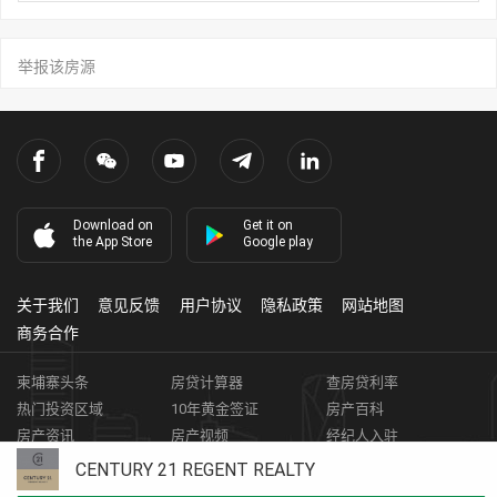
举报该房源
Download on
Get it on
the App Store
Google play
关于我们
意见反馈
用户协议
隐私政策
网站地图
商务合作
柬埔寨头条
房贷计算器
查房贷利率
热门投资区域
10年黄金签证
房产百科
房产资讯
房产视频
经纪人入驻
获取客资
柬埔寨房地产APP
CENTURY 21 REGENT REALTY