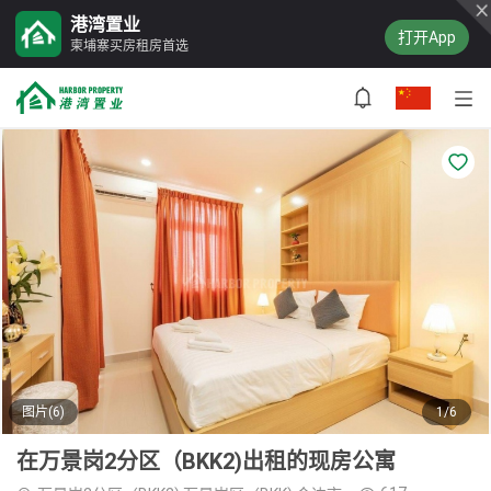
港湾置业
打开App
柬埔寨买房租房首选
图片(6)
1/6
在万景岗2分区（BKK2)出租的现房公寓