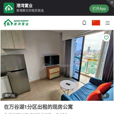
港湾置业
打开App
柬埔寨买房租房首选
图片(8)
1/8
在万谷湖1分区出租的现房公寓