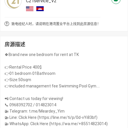
C21service_V2
致电经纪人时，请说明在港湾置业平台上找到此房源信息！
房源描述
🍀Brand new one bedroom for rent at TK
👉Rental Price 400$
👉01 bedroom 01Bathroom
👉Size:50sqm
👉included management fee Swimming Pool Gym….
📲 Contact us today for viewing!
📞 0968392702 / 014823014
🚁 Telegram: t.me/Meardey_Yim
🚁 Line: Click Here (https://line.me/ti/p/0d-vYi83bf)
🚁 WhatsApp: Click Here (https://wa.me/+85514823014)