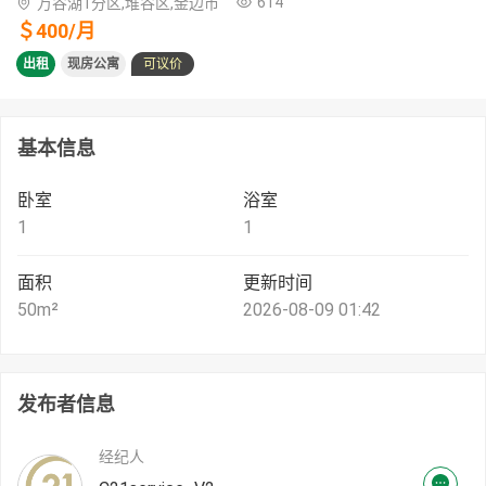
614
万谷湖1分区,堆谷区,金边市
＄
400
/
月
出租
现房公寓
可议价
基本信息
卧室
浴室
1
1
面积
更新时间
50
m²
2026-08-09 01:42
发布者信息
经纪人