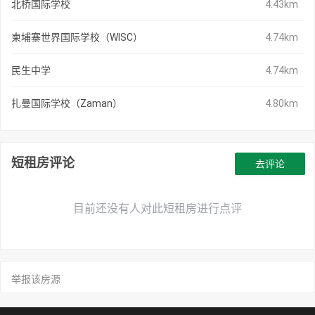
北桥国际学校
4.43km
柬埔寨世界国际学校（WISC）
4.74km
民生中学
4.74km
扎曼国际学校（Zaman）
4.80km
短租房评论
去评论
目前还没有人对此短租房进行点评
举报该房源