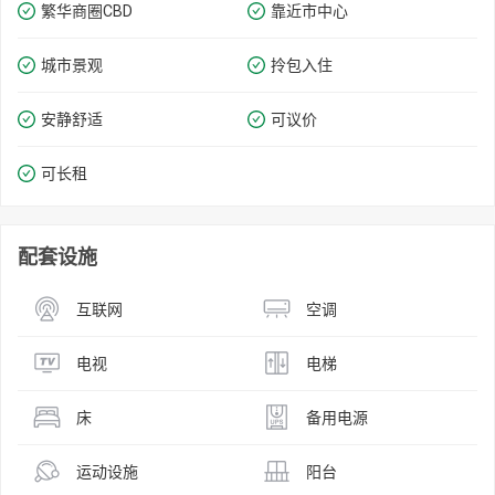
繁华商圈​​CBD
靠近市中心
城市景观
拎包入住
安静舒适
可议价
可长租
配套设施
互联网
空调
电视
电梯
床
备用电源
运动设施
阳台