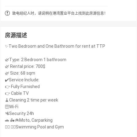
致电经纪人时，请说明在港湾置业平台上找到此房源信息！
房源描述
✨Two Bedroom and One Bathroom for rent at TTP
🌿Type: 2 Bedroom 1 bathroom
🌿 Rental price: 700$
🌿 Size: 68 sqm
✔️Service Include:
👉 Fully Furnished
👉 Cable TV
🧹Cleaning 2 time per week
🛜Wi-Fi
🛂Security 24h
🚗 🛵🚲Moto, Carparking
🏊‍♂️ 🏋️‍♀️Swimming Pool and Gym