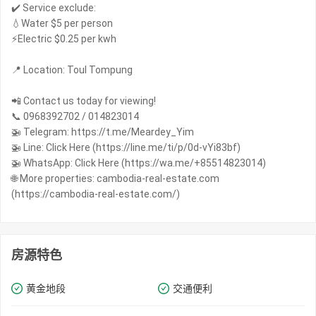
✔️ Service exclude:
💧Water $5 per person
⚡️Electric $0.25 per kwh
📍 Location: Toul Tompung
📲 Contact us today for viewing!
📞 0968392702 / 014823014
🚁 Telegram: https://t.me/Meardey_Yim
🚁 Line: Click Here (https://line.me/ti/p/0d-vYi83bf)
🚁 WhatsApp: Click Here (https://wa.me/+85514823014)
🌐 More properties: cambodia-real-estate.com
(https://cambodia-real-estate.com/)
房源特色
黄金地段
交通便利