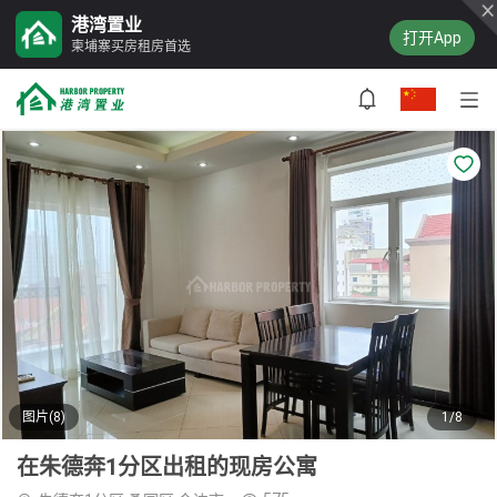
港湾置业
打开App
柬埔寨买房租房首选
图片(8)
1/8
在朱德奔1分区出租的现房公寓