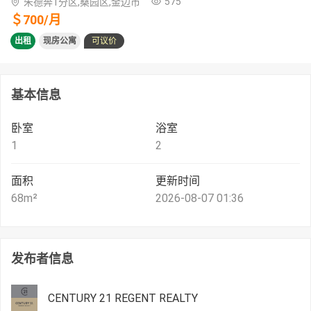
575
朱德奔1分区,桑园区,金边市
＄
700
/
月
出租
现房公寓
可议价
基本信息
卧室
浴室
1
2
面积
更新时间
68
m²
2026-08-07 01:36
发布者信息
CENTURY 21 REGENT REALTY