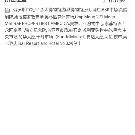
打开地图
俄罗斯市场,21杀人博物馆,监狱博物馆,洲际酒店,BKK市场,真腊
剧院,集茂诺罗敦商场,奥林匹克体育场,Chip Mong 271 Mega
Mall,R&F PROPERTIES CAMBODIA,奥林匹亚购物中心,索菲特酒店,
永旺商场1,独立纪念碑,乌亚西市场,钻石岛,苏利亚购物中心,皇宫,中
央市场,加华大厦,干丹市场（KandalMarket),安达大厦,河边,夜市,索
卡酒店,Bali Resort and Hotel No.3,塔仔山