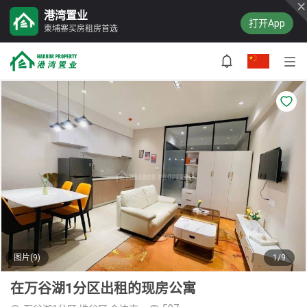
港湾置业
打开App
柬埔寨买房租房首选
图片(9)
1/9
在万谷湖1分区出租的现房公寓