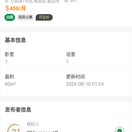
597
万谷湖1分区,堆谷区,金边市
＄
450
/
月
出租
现房公寓
可议价
基本信息
卧室
浴室
1
1
面积
更新时间
60
m²
2026-08-10 01:34
发布者信息
经纪人