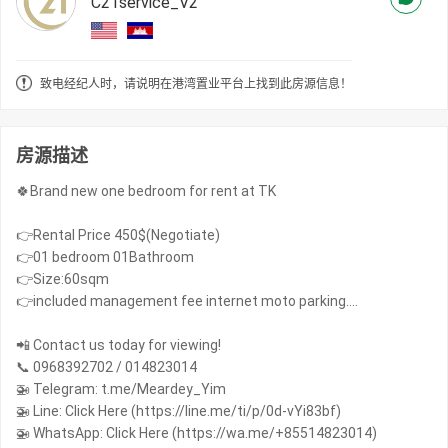
C21service_V2
致电经纪人时，请说明在港湾置业平台上找到此房源信息！
房源描述
🍀Brand new one bedroom for rent at TK
👉Rental Price 450$(Negotiate)
👉01 bedroom 01Bathroom
👉Size:60sqm
👉included management fee internet moto parking….
📲 Contact us today for viewing!
📞 0968392702 / 014823014
🚁 Telegram: t.me/Meardey_Yim
🚁 Line: Click Here (https://line.me/ti/p/0d-vYi83bf)
🚁 WhatsApp: Click Here (https://wa.me/+85514823014)