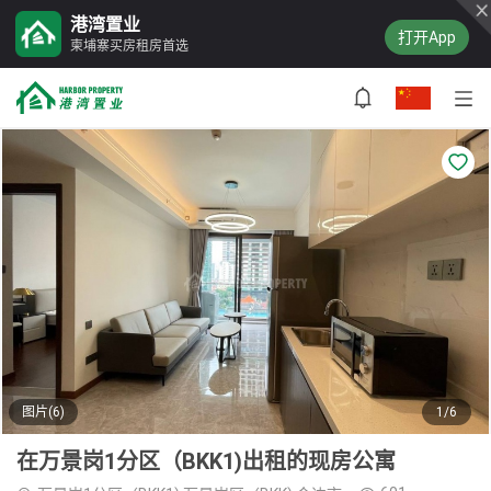
港湾置业
打开App
柬埔寨买房租房首选
图片(6)
1/6
在万景岗1分区（BKK1)出租的现房公寓