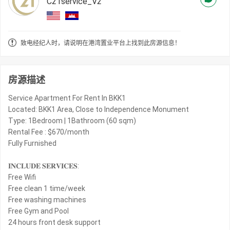
C21service_V2
致电经纪人时，请说明在港湾置业平台上找到此房源信息！
房源描述
Service Apartment For Rent In BKK1
Located: BKK1 Area, Close to Independence Monument
Type: 1Bedroom | 1Bathroom (60 sqm)
Rental Fee : $670/month
Fully Furnished
𝐈𝐍𝐂𝐋𝐔𝐃𝐄 𝐒𝐄𝐑𝐕𝐈𝐂𝐄𝐒:
Free Wifi
Free clean 1 time/week
Free washing machines
Free Gym and Pool
24 hours front desk support