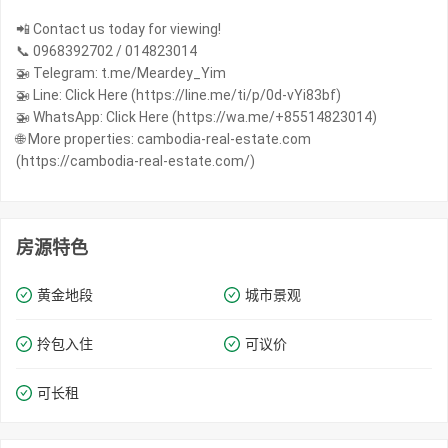
📲 Contact us today for viewing!
📞 0968392702 / 014823014
🚁 Telegram: t.me/Meardey_Yim
🚁 Line: Click Here (https://line.me/ti/p/0d-vYi83bf)
🚁 WhatsApp: Click Here (https://wa.me/+85514823014)
🌐 More properties: cambodia-real-estate.com
(https://cambodia-real-estate.com/)
房源特色
黄金地段
城市景观
拎包入住
可议价
可长租