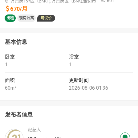
601
万景岗1分区（BKK1),万景岗区（BKK),金边市
＄
670
/
月
出租
现房公寓
可议价
基本信息
卧室
浴室
1
1
面积
更新时间
60
m²
2026-08-06 01:36
发布者信息
经纪人