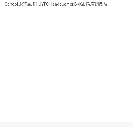
School,永旺商场1,UYFC Headquarter,BKK市场,真腊剧院