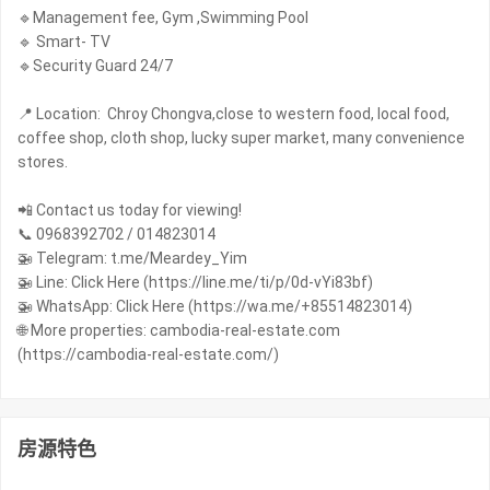
🔹Management fee, Gym ,Swimming Pool
🔹 Smart- TV
🔹Security Guard 24/7
📍 Location: Chroy Chongva,close to western food, local food,
coffee shop, cloth shop, lucky super market, many convenience
stores.
📲 Contact us today for viewing!
📞 0968392702 / 014823014
🚁 Telegram: t.me/Meardey_Yim
🚁 Line: Click Here (https://line.me/ti/p/0d-vYi83bf)
🚁 WhatsApp: Click Here (https://wa.me/+85514823014)
🌐 More properties: cambodia-real-estate.com
(https://cambodia-real-estate.com/)
房源特色