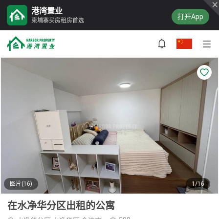
港湾置业
打开App
柬埔寨买房租房首选
图片(16)
1/16
在水净华分区出租的公寓