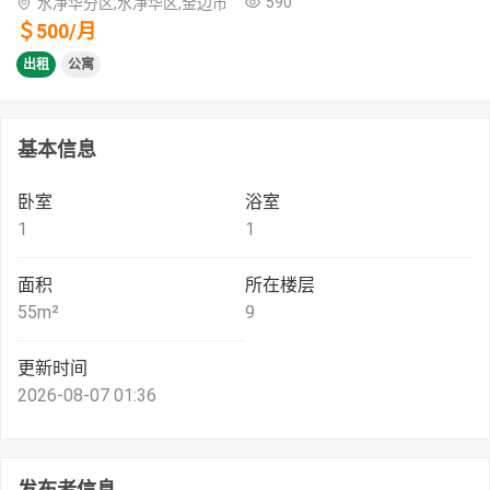
590
水净华分区,水净华区,金边市
＄
500
/
月
出租
公寓
基本信息
卧室
浴室
1
1
面积
所在楼层
55
m²
9
更新时间
2026-08-07 01:36
发布者信息