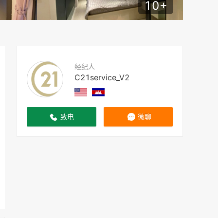
10
+
经纪人
C21service_V2
致电
微聊