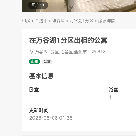
图片 11
租房
>
金边市
>
堆谷区
>
万谷湖1分区
>
房源详情
在万谷湖1分区出租的公寓
618
万谷湖1分区,堆谷区,金边市
出租
公寓
基本信息
卧室
浴室
1
1
更新时间
2026-08-08 01:36