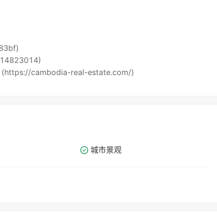
i83bf)
5514823014)
 (https://cambodia-real-estate.com/)
城市景观