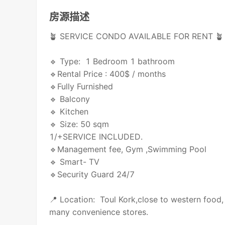
房源描述
🪴 SERVICE CONDO AVAILABLE FOR RENT 🪴
🔹 Type: 1 Bedroom 1 bathroom
🔹Rental Price : 400$ / months
🔹Fully Furnished
🔹 Balcony
🔹 Kitchen
🔹 Size: 50 sqm
1/+SERVICE INCLUDED.
🔹Management fee, Gym ,Swimming Pool
🔹 Smart- TV
🔹Security Guard 24/7
📍 Location: Toul Kork,close to western food, 
many convenience stores.