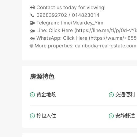
📲 Contact us today for viewing!
📞 0968392702 / 014823014
🚁 Telegram: t.me/Meardey_Yim
🚁 Line: Click Here (https://line.me/ti/p/0d-vY
🚁 WhatsApp: Click Here (https://wa.me/+8
🌐 More properties: cambodia-real-estate.com
房源特色
黄金地段
交通便利
拎包入住
安静舒适