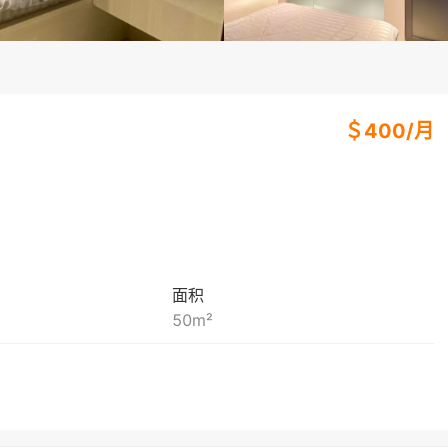
＄
400
/
月
面积
50
m²